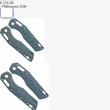
€ 115,49
-
7%
Bespaar
8,08