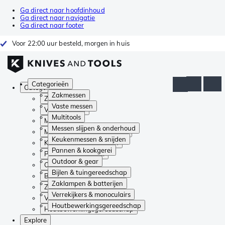
Ga direct naar hoofdinhoud
Ga direct naar navigatie
Ga direct naar footer
Voor 22:00 uur besteld, morgen in huis
Categorieën
Categorieën
Zakmessen
Zakmessen
Vaste messen
Vaste messen
Multitools
Multitools
Messen slijpen & onderhoud
Messen slijpen & onderhoud
Keukenmessen & snijden
Keukenmessen & snijden
Pannen & kookgerei
Pannen & kookgerei
Outdoor & gear
Outdoor & gear
Bijlen & tuingereedschap
Bijlen & tuingereedschap
Zaklampen & batterijen
Zaklampen & batterijen
Verrekijkers & monoculairs
Verrekijkers & monoculairs
Houtbewerkingsgereedschap
Houtbewerkingsgereedschap
Explore