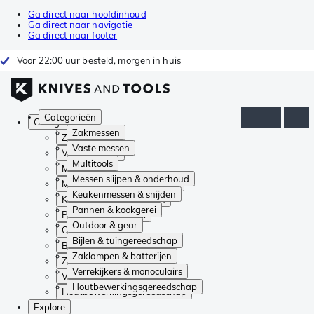
Ga direct naar hoofdinhoud
Ga direct naar navigatie
Ga direct naar footer
Voor 22:00 uur besteld, morgen in huis
Categorieën
Categorieën
Zakmessen
Zakmessen
Vaste messen
Vaste messen
Multitools
Multitools
Messen slijpen & onderhoud
Messen slijpen & onderhoud
Keukenmessen & snijden
Keukenmessen & snijden
Pannen & kookgerei
Pannen & kookgerei
Outdoor & gear
Outdoor & gear
Bijlen & tuingereedschap
Bijlen & tuingereedschap
Zaklampen & batterijen
Zaklampen & batterijen
Verrekijkers & monoculairs
Verrekijkers & monoculairs
Houtbewerkingsgereedschap
Houtbewerkingsgereedschap
Explore