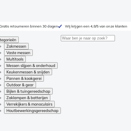
Gratis retourneren binnen 30 dagen
Wij krijgen een 4,8/5 van onze klanten
tegorieën
Zakmessen
Vaste messen
Multitools
Messen slijpen & onderhoud
Keukenmessen & snijden
Pannen & kookgerei
Outdoor & gear
Bijlen & tuingereedschap
Zaklampen & batterijen
Verrekijkers & monoculairs
Houtbewerkingsgereedschap