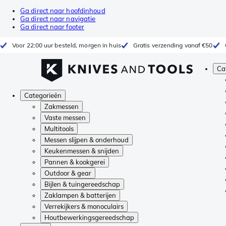
Ga direct naar hoofdinhoud
Ga direct naar navigatie
Ga direct naar footer
Voor 22:00 uur besteld, morgen in huis
Gratis verzending vanaf €50
Ca
Categorieën
Zakmessen
Vaste messen
Multitools
Messen slijpen & onderhoud
Keukenmessen & snijden
Pannen & kookgerei
Outdoor & gear
Bijlen & tuingereedschap
Zaklampen & batterijen
Verrekijkers & monoculairs
Houtbewerkingsgereedschap