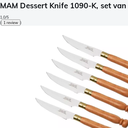
MAM Dessert Knife 1090-K, set van
1.0/5
(
1 review
)