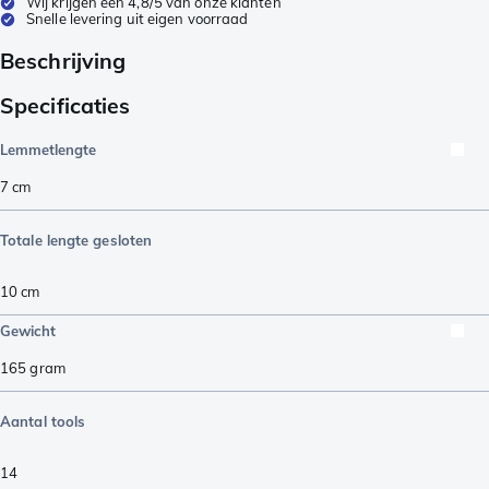
Wij krijgen een 4,8/5 van onze klanten
Snelle levering uit eigen voorraad
Beschrijving
Specificaties
Lemmetlengte
7
cm
Totale lengte gesloten
10
cm
Gewicht
165
gram
Aantal tools
14