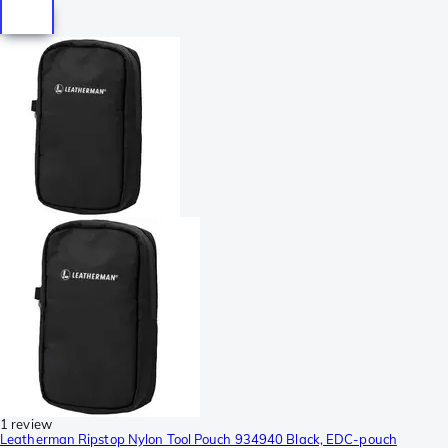
1 review
Leatherman Ripstop Nylon Tool Pouch 934940 Black, EDC-pouch