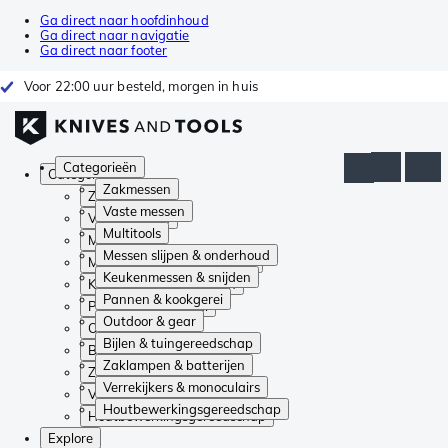
Ga direct naar hoofdinhoud
Ga direct naar navigatie
Ga direct naar footer
Voor 22:00 uur besteld, morgen in huis
Categorieën
Categorieën
Zakmessen
Zakmessen
Vaste messen
Vaste messen
Multitools
Multitools
Messen slijpen & onderhoud
Messen slijpen & onderhoud
Keukenmessen & snijden
Keukenmessen & snijden
Pannen & kookgerei
Pannen & kookgerei
Outdoor & gear
Outdoor & gear
Bijlen & tuingereedschap
Bijlen & tuingereedschap
Zaklampen & batterijen
Zaklampen & batterijen
Verrekijkers & monoculairs
Verrekijkers & monoculairs
Houtbewerkingsgereedschap
Houtbewerkingsgereedschap
Explore