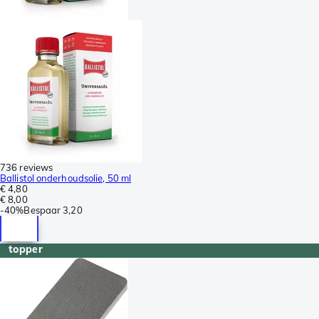
736 reviews
Ballistol onderhoudsolie, 50 ml
€ 4,80
€ 8,00
-
40%
Bespaar
3,20
topper