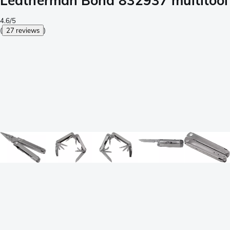
Leatherman Bond 832937 multitool
4.6/5
(
27 reviews
)