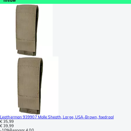
nieuw
Leatherman 939907 Molle Sheath, Large, USA-Brown, foedraal
€ 35,99
€ 39,99
-
10%
Bespaar
4,00