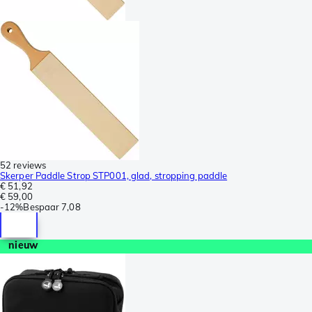
52 reviews
Skerper Paddle Strop STP001, glad, stropping paddle
€ 51,92
€ 59,00
-
12%
Bespaar
7,08
nieuw