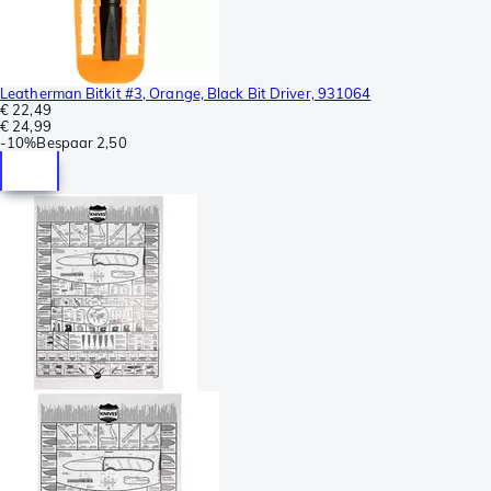
Leatherman Bitkit #3, Orange, Black Bit Driver, 931064
€ 22,49
€ 24,99
-
10%
Bespaar
2,50