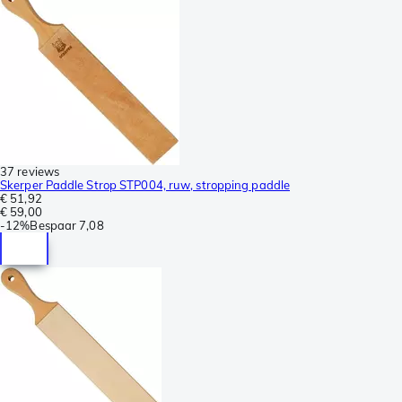
37 reviews
Skerper Paddle Strop STP004, ruw, stropping paddle
€ 51,92
€ 59,00
-
12%
Bespaar
7,08