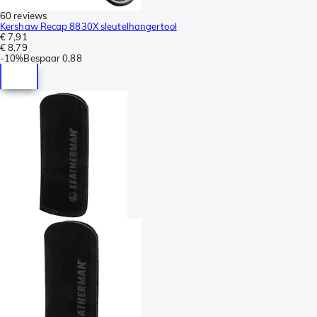
60 reviews
Kershaw Recap 8830X sleutelhangertool
€ 7,91
€ 8,79
-
10%
Bespaar
0,88