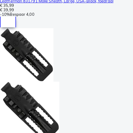
Leatherman 831791 Molle Sheath, Large, USA-Black, foedraal
€ 35,99
€ 39,99
-
10%
Bespaar
4,00