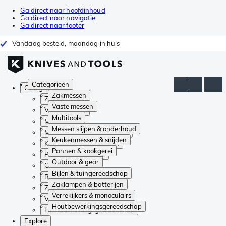
Ga direct naar hoofdinhoud
Ga direct naar navigatie
Ga direct naar footer
Vandaag besteld, maandag in huis
Categorieën
Categorieën
Zakmessen
Zakmessen
Vaste messen
Vaste messen
Multitools
Multitools
Messen slijpen & onderhoud
Messen slijpen & onderhoud
Keukenmessen & snijden
Keukenmessen & snijden
Pannen & kookgerei
Pannen & kookgerei
Outdoor & gear
Outdoor & gear
Bijlen & tuingereedschap
Bijlen & tuingereedschap
Zaklampen & batterijen
Zaklampen & batterijen
Verrekijkers & monoculairs
Verrekijkers & monoculairs
Houtbewerkingsgereedschap
Houtbewerkingsgereedschap
Explore