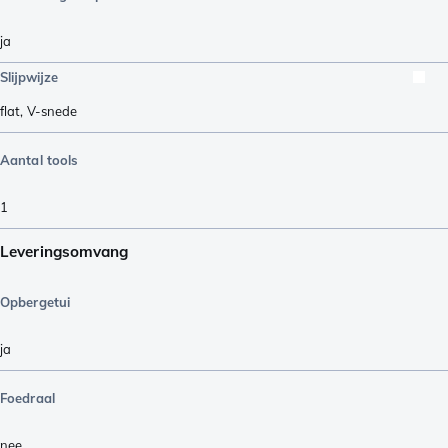
ja
Slijpwijze
flat
,
V-snede
Aantal tools
1
Leveringsomvang
Opbergetui
ja
Foedraal
nee