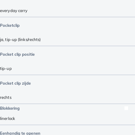
everyday carry
Pocketclip
ja, tip-up (links/rechts)
Pocket clip positie
tip-up
Pocket clip zijde
rechts
Blokkering
linerlock
Eenhandig te openen