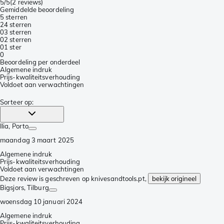
5/5
(
2 reviews
)
Gemiddelde beoordeling
5 sterren
2
4 sterren
0
3 sterren
0
2 sterren
0
1 ster
0
Beoordeling per onderdeel
Algemene indruk
Prijs-kwaliteitsverhouding
Voldoet aan verwachtingen
Sorteer op
:
Ilia
, Porto
maandag 3 maart 2025
Algemene indruk
Prijs-kwaliteitsverhouding
Voldoet aan verwachtingen
Deze review is geschreven op knivesandtools.pt,
bekijk origineel
Bigsjors
, Tilburg
woensdag 10 januari 2024
Algemene indruk
Prijs-kwaliteitsverhouding