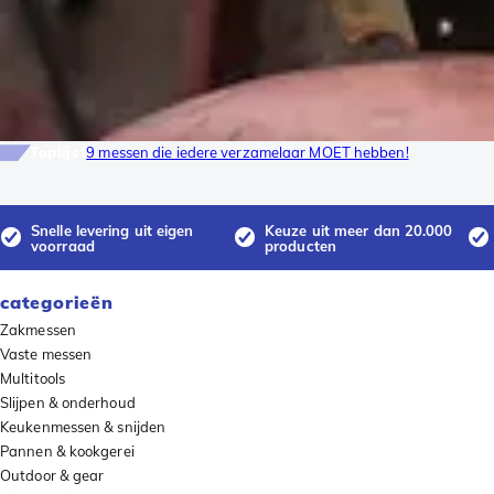
Toplijst
9 messen die iedere verzamelaar MOET hebben!
Snelle levering uit eigen
Keuze uit meer dan 20.000
voorraad
producten
categorieën
Zakmessen
Vaste messen
Multitools
Slijpen & onderhoud
Keukenmessen & snijden
Pannen & kookgerei
Outdoor & gear