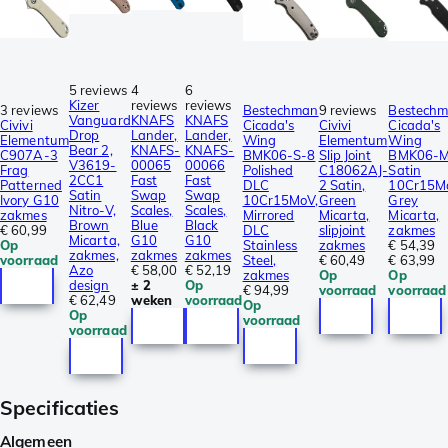
5 reviews
4
6
Kizer
reviews
reviews
3 reviews
Bestechman
9 reviews
Bestech
Vanguard
KNAFS
KNAFS
Civivi
Cicada's
Civivi
Cicada's
Drop
Lander,
Lander,
Elementum
Wing
Elementum
Wing
Bear 2,
KNAFS-
KNAFS-
C907A-3
BMK06-S-8
Slip Joint
BMK06-M
V3619-
00065
00066
Frag
Polished
C18062AJ-
Satin
2CC1
Fast
Fast
Patterned
DLC
2 Satin,
10Cr15M
Satin
Swap
Swap
Ivory G10
10Cr15MoV,
Green
Grey
Nitro-V,
Scales,
Scales,
zakmes
Mirrored
Micarta,
Micarta,
Brown
Blue
Black
€ 60,99
DLC
slipjoint
zakmes
Micarta,
G10
G10
Op
Stainless
zakmes
€ 54,39
zakmes,
zakmes
zakmes
voorraad
Steel,
€ 60,49
€ 63,99
Azo
€ 58,00
€ 52,19
zakmes
Op
Op
design
± 2
Op
€ 94,99
voorraad
voorraad
€ 62,49
weken
voorraad
Op
Op
voorraad
voorraad
Specificaties
Algemeen