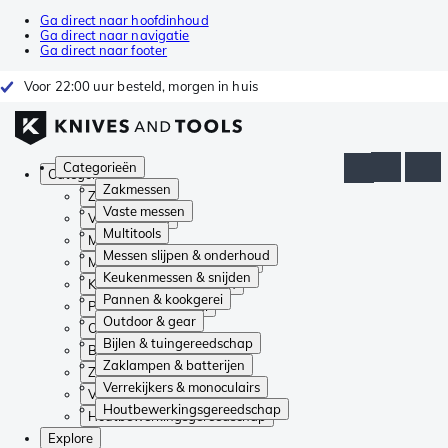
Ga direct naar hoofdinhoud
Ga direct naar navigatie
Ga direct naar footer
Voor 22:00 uur besteld, morgen in huis
Categorieën
Categorieën
Zakmessen
Zakmessen
Vaste messen
Vaste messen
Multitools
Multitools
Messen slijpen & onderhoud
Messen slijpen & onderhoud
Keukenmessen & snijden
Keukenmessen & snijden
Pannen & kookgerei
Pannen & kookgerei
Outdoor & gear
Outdoor & gear
Bijlen & tuingereedschap
Bijlen & tuingereedschap
Zaklampen & batterijen
Zaklampen & batterijen
Verrekijkers & monoculairs
Verrekijkers & monoculairs
Houtbewerkingsgereedschap
Houtbewerkingsgereedschap
Explore