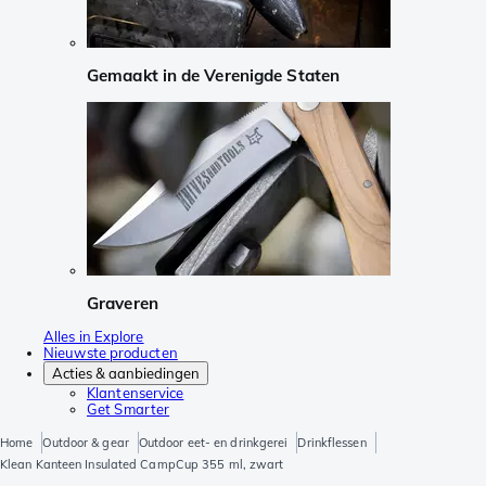
Gemaakt in de Verenigde Staten
Graveren
Alles in Explore
Nieuwste producten
Acties & aanbiedingen
Klantenservice
Get Smarter
Home
Outdoor & gear
Outdoor eet- en drinkgerei
Drinkflessen
Klean Kanteen Insulated CampCup 355 ml, zwart