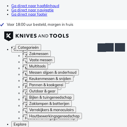
Ga direct naar hoofdinhoud
Ga direct naar navigatie
Ga direct naar footer
Voor 18:00 uur besteld, morgen in huis
Categorieën
Categorieën
Zakmessen
Zakmessen
Vaste messen
Vaste messen
Multitools
Multitools
Messen slijpen & onderhoud
Messen slijpen & onderhoud
Keukenmessen & snijden
Keukenmessen & snijden
Pannen & kookgerei
Pannen & kookgerei
Outdoor & gear
Outdoor & gear
Bijlen & tuingereedschap
Bijlen & tuingereedschap
Zaklampen & batterijen
Zaklampen & batterijen
Verrekijkers & monoculairs
Verrekijkers & monoculairs
Houtbewerkingsgereedschap
Houtbewerkingsgereedschap
Explore