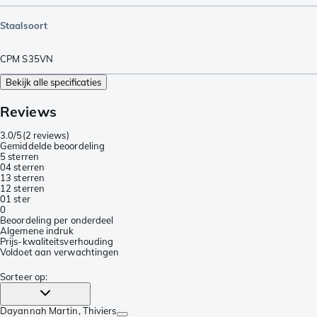
Staalsoort
CPM S35VN
Bekijk alle specificaties
Reviews
3.0/5
(
2 reviews
)
Gemiddelde beoordeling
5 sterren
0
4 sterren
1
3 sterren
1
2 sterren
0
1 ster
0
Beoordeling per onderdeel
Algemene indruk
Prijs-kwaliteitsverhouding
Voldoet aan verwachtingen
Sorteer op
:
Dayannah Martin
, Thiviers