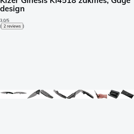
Kizer Ginesis KI4518 zakmes, Gage
design
3.0/5
(
2 reviews
)