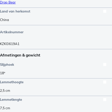
Drop Bear
Land van herkomst
China
Artikelnummer
KZKI3619A1
Afmetingen & gewicht
Slijphoek
18º
Lemmethoogte
2,5
cm
Lemmetlengte
7,5
cm