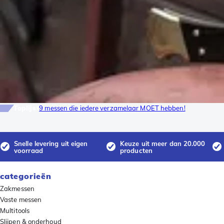
Toplijst
9 messen die iedere verzamelaar MOET hebben!
Snelle levering uit eigen
Keuze uit meer dan 20.000
voorraad
producten
categorieën
Zakmessen
Vaste messen
Multitools
Slijpen & onderhoud