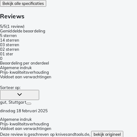
Bekijk alle specificaties
Reviews
5/5
(
1 review
)
Gemiddelde beoordeling
5 sterren
1
4 sterren
0
3 sterren
0
2 sterren
0
1 ster
0
Beoordeling per onderdeel
Algemene indruk
Prijs-kwaliteitsverhouding
Voldoet aan verwachtingen
Sorteer op
:
gut
, Stuttgart
dinsdag 18 februari 2025
Algemene indruk
Prijs-kwaliteitsverhouding
Voldoet aan verwachtingen
Deze review is geschreven op knivesandtools.de,
bekijk origineel