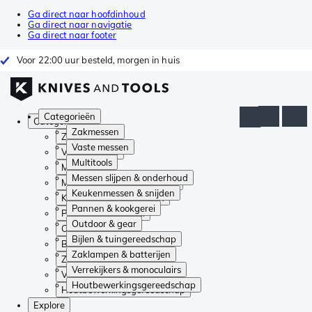
Ga direct naar hoofdinhoud
Ga direct naar navigatie
Ga direct naar footer
Voor 22:00 uur besteld, morgen in huis
Categorieën
Categorieën
Zakmessen
Zakmessen
Vaste messen
Vaste messen
Multitools
Multitools
Messen slijpen & onderhoud
Messen slijpen & onderhoud
Keukenmessen & snijden
Keukenmessen & snijden
Pannen & kookgerei
Pannen & kookgerei
Outdoor & gear
Outdoor & gear
Bijlen & tuingereedschap
Bijlen & tuingereedschap
Zaklampen & batterijen
Zaklampen & batterijen
Verrekijkers & monoculairs
Verrekijkers & monoculairs
Houtbewerkingsgereedschap
Houtbewerkingsgereedschap
Explore