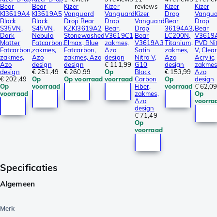
Bear
Bear
Kizer
Kizer
reviews
Kizer
Kizer
KI3619A4
KI3619A5
Vanguard
Vanguard
Kizer
Drop
Vangua
Black
Black
Drop Bear
Drop
Vanguard
Bear
Drop
S35VN,
S45VN,
KZKI3619A2
Bear,
Drop
36194A3,
Bear
Dark
Nebula
Stonewashed
V3619C1
Bear
LC200N,
V3619
Matter
Fatcarbon,
Elmax, Blue
zakmes,
V3619A3
Titanium,
PVD Ni
Fatcarbon,
zakmes,
Fatcarbon,
Azo
Satin
zakmes,
V, Clea
zakmes,
Azo
zakmes, Azo
design
Nitro V,
Azo
Acrylic,
Azo
design
design
€ 111,99
G10
design
zakmes
design
€ 251,49
€ 260,99
Op
Black
€ 153,99
Azo
€ 202,49
Op
Op voorraad
voorraad
Carbon
Op
design
Op
voorraad
Fiber,
voorraad
€ 62,0
voorraad
zakmes,
Op
Azo
voorra
design
€ 71,49
Op
voorraad
Specificaties
Algemeen
Merk