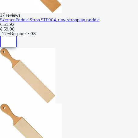
37 reviews
Skerper Paddle Strop STP004, ruw, stropping paddle
€ 51,92
€ 59,00
-
12%
Bespaar
7,08