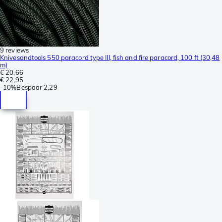
9 reviews
Knivesandtools 550 paracord type III, fish and fire paracord, 100 ft (30,48
m)
€ 20,66
€ 22,95
-
10%
Bespaar
2,29