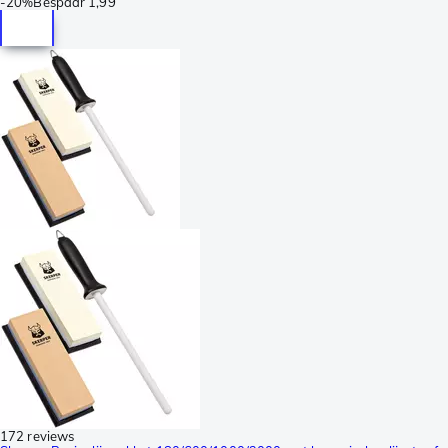
-
20%
Bespaar
1,99
172 reviews