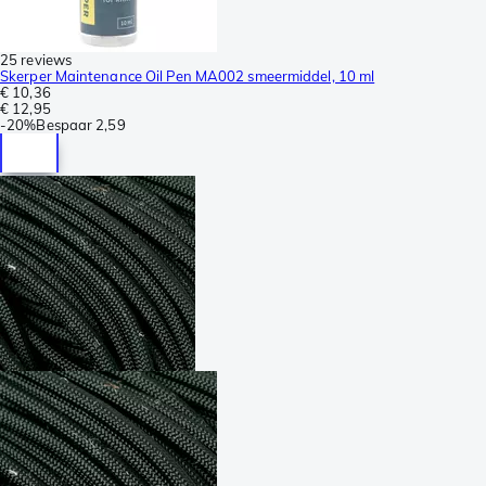
25 reviews
Skerper Maintenance Oil Pen MA002 smeermiddel, 10 ml
€ 10,36
€ 12,95
-
20%
Bespaar
2,59