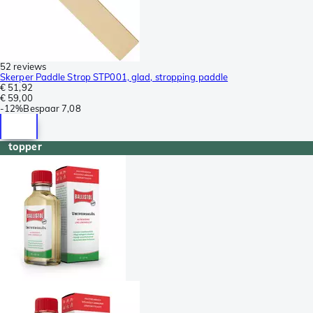
52 reviews
Skerper Paddle Strop STP001, glad, stropping paddle
€ 51,92
€ 59,00
-
12%
Bespaar
7,08
topper