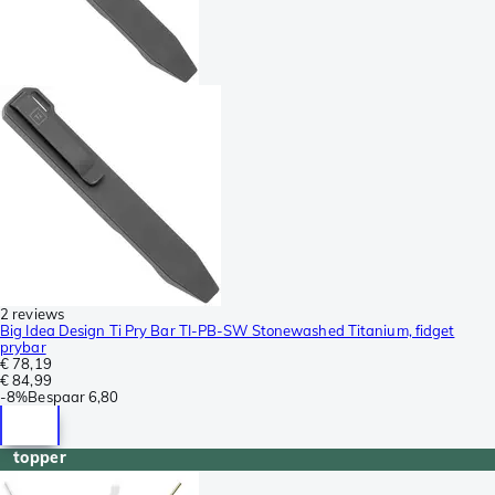
2 reviews
Big Idea Design Ti Pry Bar TI-PB-SW Stonewashed Titanium, fidget
prybar
€ 78,19
€ 84,99
-
8%
Bespaar
6,80
topper