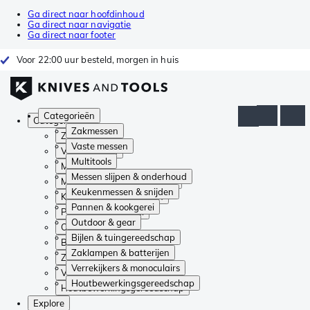
Ga direct naar hoofdinhoud
Ga direct naar navigatie
Ga direct naar footer
Voor 22:00 uur besteld, morgen in huis
Categorieën
Categorieën
Zakmessen
Zakmessen
Vaste messen
Vaste messen
Multitools
Multitools
Messen slijpen & onderhoud
Messen slijpen & onderhoud
Keukenmessen & snijden
Keukenmessen & snijden
Pannen & kookgerei
Pannen & kookgerei
Outdoor & gear
Outdoor & gear
Bijlen & tuingereedschap
Bijlen & tuingereedschap
Zaklampen & batterijen
Zaklampen & batterijen
Verrekijkers & monoculairs
Verrekijkers & monoculairs
Houtbewerkingsgereedschap
Houtbewerkingsgereedschap
Explore