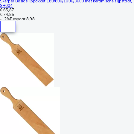
Skerper Basic slijppakket 180/600/1000/3000 met keramische slijpstaaf,
SH004
€ 65,87
€ 74,85
-
12%
Bespaar
8,98