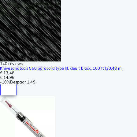
140 reviews
Knivesandtools 550 paracord type III, kleur: black, 100 ft (30,48 m)
€ 13,46
€ 14,95
-
10%
Bespaar
1,49