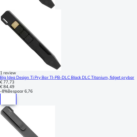
1 review
Big Idea Design Ti Pry Bar TI-PB-DLC Black DLC Titanium, fidget prybar
€ 77,73
€ 84,49
-
8%
Bespaar
6,76