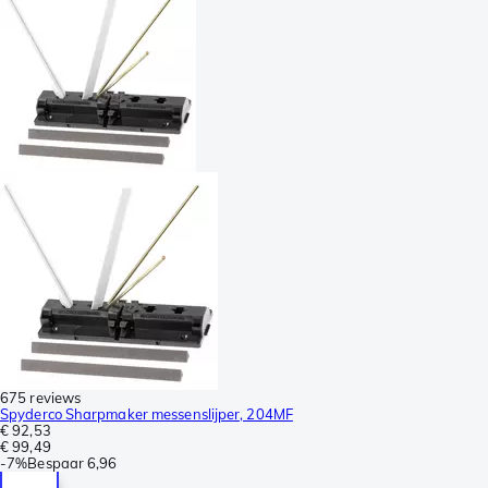
675 reviews
Spyderco Sharpmaker messenslijper, 204MF
€ 92,53
€ 99,49
-
7%
Bespaar
6,96