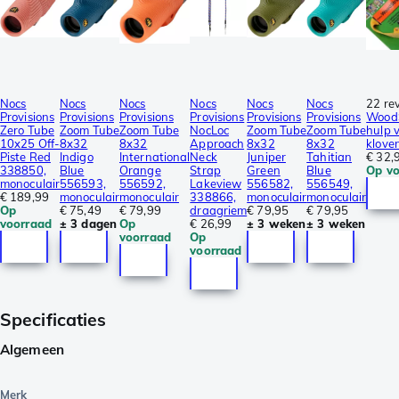
Nocs
Nocs
Nocs
Nocs
Nocs
Nocs
22 re
Provisions
Provisions
Provisions
Provisions
Provisions
Provisions
WoodS
Zero Tube
Zoom Tube
Zoom Tube
NocLoc
Zoom Tube
Zoom Tube
hulp 
10x25 Off-
8x32
8x32
Approach
8x32
8x32
klove
Piste Red
Indigo
International
Neck
Juniper
Tahitian
€ 32,
338850,
Blue
Orange
Strap
Green
Blue
Op vo
monoculair
556593,
556592,
Lakeview
556582,
556549,
€ 189,99
monoculair
monoculair
338866,
monoculair
monoculair
Op
€ 75,49
€ 79,99
draagriem
€ 79,95
€ 79,95
voorraad
± 3 dagen
Op
€ 26,99
± 3 weken
± 3 weken
voorraad
Op
voorraad
Specificaties
Algemeen
Merk