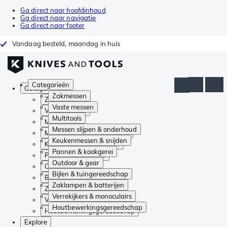
Ga direct naar hoofdinhoud
Ga direct naar navigatie
Ga direct naar footer
Vandaag besteld, maandag in huis
Categorieën
Categorieën
Zakmessen
Zakmessen
Vaste messen
Vaste messen
Multitools
Multitools
Messen slijpen & onderhoud
Messen slijpen & onderhoud
Keukenmessen & snijden
Keukenmessen & snijden
Pannen & kookgerei
Pannen & kookgerei
Outdoor & gear
Outdoor & gear
Bijlen & tuingereedschap
Bijlen & tuingereedschap
Zaklampen & batterijen
Zaklampen & batterijen
Verrekijkers & monoculairs
Verrekijkers & monoculairs
Houtbewerkingsgereedschap
Houtbewerkingsgereedschap
Explore