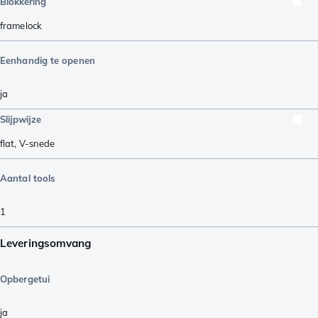
Blokkering
framelock
Eenhandig te openen
ja
Slijpwijze
flat
,
V-snede
Aantal tools
1
Leveringsomvang
Opbergetui
ja