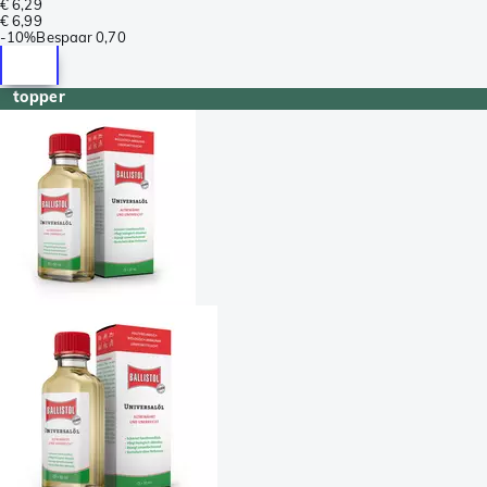
€ 6,29
€ 6,99
-
10%
Bespaar
0,70
topper