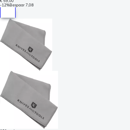
€ 59,00
-
12%
Bespaar
7,08