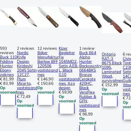
593
2 reviews
12 reviews
Kizer
1 review
reviews
Nordic
Böker
Begleiter
Buck 664
Ontario
6 re
Buck 110
Knife
Manufaktur
Fix
Alpha
RAT-3
Civiv
Folding
Design
Barlow BFF
1045MD2,
Hunter
8675 Black
Tim
Hunter
Kiridashi
120506
Satin AEB-
Backcountry
1095,
C23
Ebony
2045 Satin
vaststaand
L, Black
0664BKS
Laminated
Sati
zakmes
12C27,
mes
G10
Bronze
Wood,
14C
€ 81,99
Plum
€ 146,90
vaststaand
Cerakote
survivalmes
Guib
€ 83,99
Micarta,
€ 150,66
mes, Azo
420HC,
€ 152,99
Woo
Op
vaststaand
Op
design
Black
Op
vas
voorraad
mes
voorraad
€ 59,99
VeraFlex
voorraad
mes
€ 72,49
Op
Rubber &
€ 72
Op
voorraad
GFN,
Op
voorraad
vaststaand
voo
mes
€ 96,99
Op
voorraad