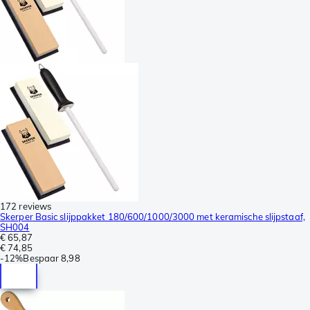
172 reviews
Skerper Basic slijppakket 180/600/1000/3000 met keramische slijpstaaf,
SH004
€ 65,87
€ 74,85
-
12%
Bespaar
8,98