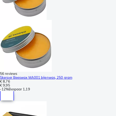
56 reviews
Skerper Beeswax MA001 bijenwas, 250 gram
€ 8,76
€ 9,95
-
12%
Bespaar
1,19