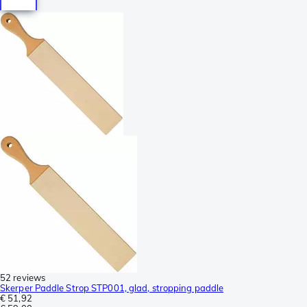
52 reviews
Skerper Paddle Strop STP001, glad, stropping paddle
€ 51,92