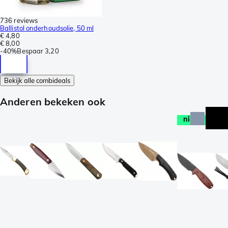
736 reviews
Ballistol onderhoudsolie, 50 ml
€ 4,80
€ 8,00
-
40%
Bespaar
3,20
Bekijk alle combideals
Anderen bekeken ook
nieuw
ac