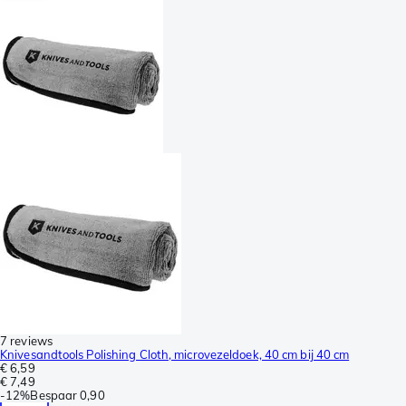
7 reviews
Knivesandtools Polishing Cloth, microvezeldoek, 40 cm bij 40 cm
€ 6,59
€ 7,49
-
12%
Bespaar
0,90