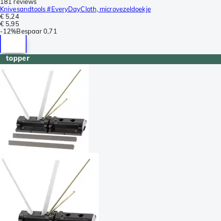
181 reviews
Knivesandtools #EveryDayCloth, microvezeldoekje
€ 5,24
€ 5,95
-
12%
Bespaar
0,71
topper