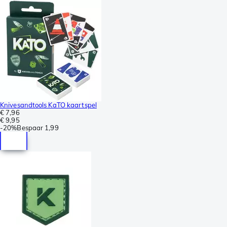
Knivesandtools KaTO kaartspel
€ 7,96
€ 9,95
-
20%
Bespaar
1,99