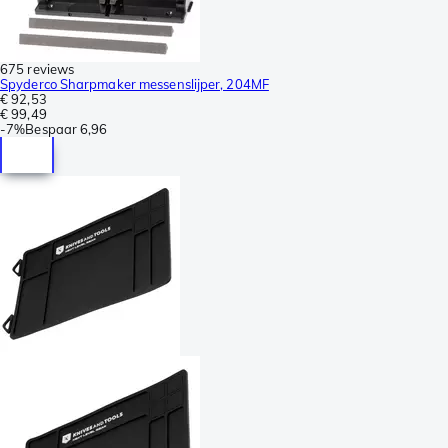
675 reviews
Spyderco Sharpmaker messenslijper, 204MF
€ 92,53
€ 99,49
-
7%
Bespaar
6,96