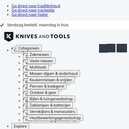
Ga direct naar hoofdinhoud
Ga direct naar navigatie
Ga direct naar footer
Vandaag besteld, maandag in huis
Categorieën
Categorieën
Zakmessen
Zakmessen
Vaste messen
Vaste messen
Multitools
Multitools
Messen slijpen & onderhoud
Messen slijpen & onderhoud
Keukenmessen & snijden
Keukenmessen & snijden
Pannen & kookgerei
Pannen & kookgerei
Outdoor & gear
Outdoor & gear
Bijlen & tuingereedschap
Bijlen & tuingereedschap
Zaklampen & batterijen
Zaklampen & batterijen
Verrekijkers & monoculairs
Verrekijkers & monoculairs
Houtbewerkingsgereedschap
Houtbewerkingsgereedschap
Explore