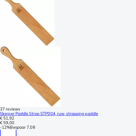
37 reviews
Skerper Paddle Strop STP004, ruw, stropping paddle
€ 51,92
€ 59,00
-
12%
Bespaar
7,08