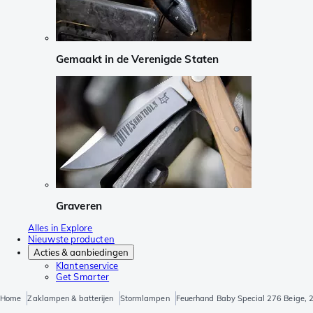
Gemaakt in de Verenigde Staten
Graveren
Alles in Explore
Nieuwste producten
Acties & aanbiedingen
Klantenservice
Get Smarter
Home
Zaklampen & batterijen
Stormlampen
Feuerhand Baby Special 276 Beige,