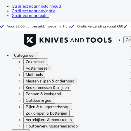
Ga direct naar hoofdinhoud
Ga direct naar navigatie
Ga direct naar footer
Voor 22:00 uur besteld, morgen in huis
Gratis verzending vanaf €50
Ca
Categorieën
Zakmessen
Vaste messen
Multitools
Messen slijpen & onderhoud
Keukenmessen & snijden
Pannen & kookgerei
Outdoor & gear
Bijlen & tuingereedschap
Zaklampen & batterijen
Verrekijkers & monoculairs
Houtbewerkingsgereedschap