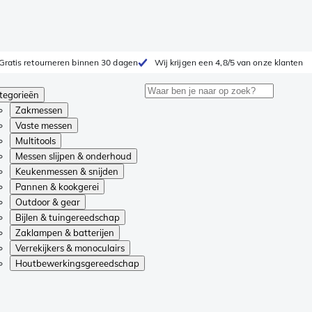
Gratis retourneren binnen 30 dagen
Wij krijgen een 4,8/5 van onze klanten
tegorieën
Zakmessen
Vaste messen
Multitools
Messen slijpen & onderhoud
Keukenmessen & snijden
Pannen & kookgerei
Outdoor & gear
Bijlen & tuingereedschap
Zaklampen & batterijen
Verrekijkers & monoculairs
Houtbewerkingsgereedschap