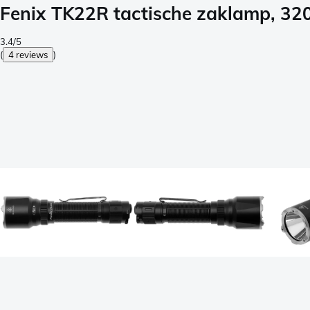
Fenix TK22R tactische zaklamp, 32
3.4/5
(
4 reviews
)