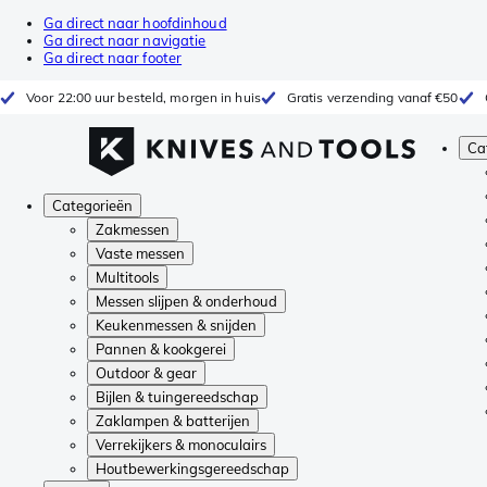
Ga direct naar hoofdinhoud
Ga direct naar navigatie
Ga direct naar footer
Voor 22:00 uur besteld, morgen in huis
Gratis verzending vanaf €50
Ca
Categorieën
Zakmessen
Vaste messen
Multitools
Messen slijpen & onderhoud
Keukenmessen & snijden
Pannen & kookgerei
Outdoor & gear
Bijlen & tuingereedschap
Zaklampen & batterijen
Verrekijkers & monoculairs
Houtbewerkingsgereedschap