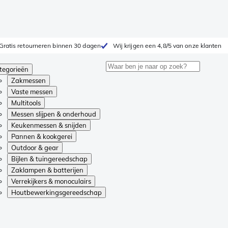
Gratis retourneren binnen 30 dagen
Wij krijgen een 4,8/5 van onze klanten
tegorieën
Zakmessen
Vaste messen
Multitools
Messen slijpen & onderhoud
Keukenmessen & snijden
Pannen & kookgerei
Outdoor & gear
Bijlen & tuingereedschap
Zaklampen & batterijen
Verrekijkers & monoculairs
Houtbewerkingsgereedschap