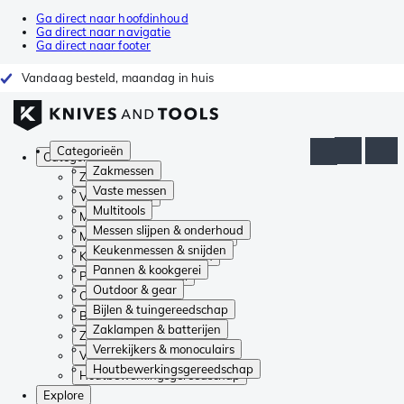
Ga direct naar hoofdinhoud
Ga direct naar navigatie
Ga direct naar footer
Vandaag besteld, maandag in huis
Categorieën
Categorieën
Zakmessen
Zakmessen
Vaste messen
Vaste messen
Multitools
Multitools
Messen slijpen & onderhoud
Messen slijpen & onderhoud
Keukenmessen & snijden
Keukenmessen & snijden
Pannen & kookgerei
Pannen & kookgerei
Outdoor & gear
Outdoor & gear
Bijlen & tuingereedschap
Bijlen & tuingereedschap
Zaklampen & batterijen
Zaklampen & batterijen
Verrekijkers & monoculairs
Verrekijkers & monoculairs
Houtbewerkingsgereedschap
Houtbewerkingsgereedschap
Explore