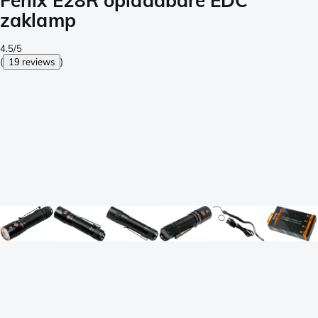
Fenix E28R oplaadbare EDC
zaklamp
4.5/5
(
19 reviews
)