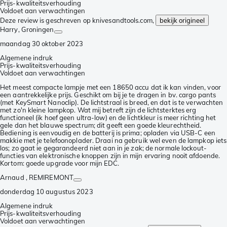
Prijs-kwaliteitsverhouding
Voldoet aan verwachtingen
Deze review is geschreven op knivesandtools.com,
bekijk origineel
Harry
, Groningen
maandag 30 oktober 2023
Algemene indruk
Prijs-kwaliteitsverhouding
Voldoet aan verwachtingen
Het meest compacte lampje met een 18650 accu dat ik kan vinden, voor
een aantrekkelijke prijs. Geschikt om bij je te dragen in bv. cargo pants
(met KeySmart Nanoclip). De lichtstraal is breed, en dat is te verwachten
met zo'n kleine lampkop. Wat mij betreft zijn de lichtsterktes erg
functioneel (ik hoef geen ultra-low) en de lichtkleur is meer richting het
gele dan het blauwe spectrum; dit geeft een goede kleurechtheid.
Bediening is eenvoudig en de batterij is prima; opladen via USB-C een
makkie met je telefoonoplader. Draai na gebruik wel even de lampkop iets
los; zo gaat ie gegarandeerd niet aan in je zak; de normale lockout-
functies van elektronische knoppen zijn in mijn ervaring nooit afdoende.
Kortom: goede upgrade voor mijn EDC.
Arnaud
, REMIREMONT
donderdag 10 augustus 2023
Algemene indruk
Prijs-kwaliteitsverhouding
Voldoet aan verwachtingen