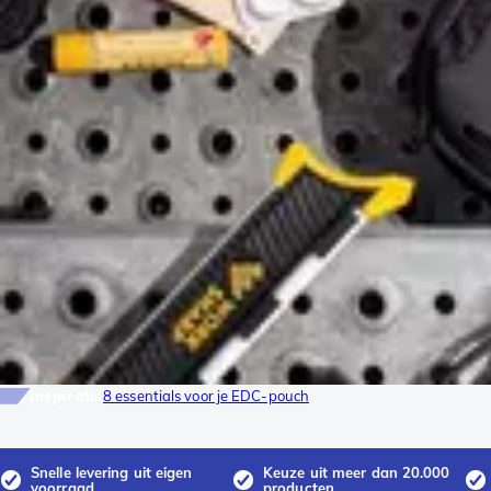
Inspiratie
8 essentials voor je EDC-pouch
Snelle levering uit eigen
Keuze uit meer dan 20.000
voorraad
producten