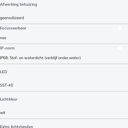
Afwerking behuizing
geanodizeerd
Focusseerbaar
nee
IP-norm
IP68: Stof- en waterdicht (verblijf onder water)
LED
SST-40
Lichtkleur
wit
Extra lichtstanden