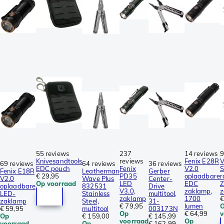
55 reviews
237
14 reviews
9
Knivesandtools
reviews
Fenix E28R
V
69 reviews
64 reviews
36 reviews
EDC pouch
Fenix
V2.0
S
Fenix E18R
Leatherman
Gerber
€ 29,95
PD35
oplaadbare
r
V2.0
Wave Plus
Center-
Op voorraad
LED
EDC
Z
oplaadbare
832531
Drive
V3.0,
zaklamp,
z
LED-
Stainless
multitool,
zaklamp
1700
€
zaklamp
Steel,
31-
€ 79,95
lumen
€ 59,95
multitool
003173N
Op
€ 64,99
v
Op
€ 159,00
€ 145,99
voorraad
Op
voorraad
Op
€ 162,99