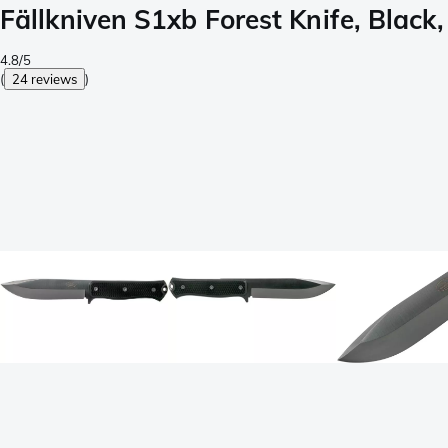
Fällkniven S1xb Forest Knife, Black
4.8/5
(
24 reviews
)