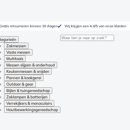
Gratis retourneren binnen 30 dagen
Wij krijgen een 4,8/5 van onze klanten
tegorieën
Zakmessen
Vaste messen
Multitools
Messen slijpen & onderhoud
Keukenmessen & snijden
Pannen & kookgerei
Outdoor & gear
Bijlen & tuingereedschap
Zaklampen & batterijen
Verrekijkers & monoculairs
Houtbewerkingsgereedschap