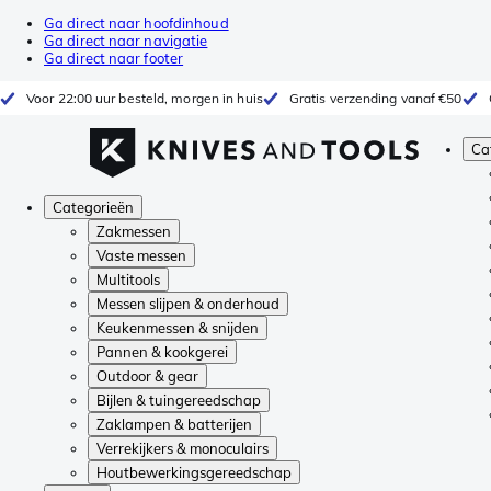
Ga direct naar hoofdinhoud
Ga direct naar navigatie
Ga direct naar footer
Voor 22:00 uur besteld, morgen in huis
Gratis verzending vanaf €50
Ca
Categorieën
Zakmessen
Vaste messen
Multitools
Messen slijpen & onderhoud
Keukenmessen & snijden
Pannen & kookgerei
Outdoor & gear
Bijlen & tuingereedschap
Zaklampen & batterijen
Verrekijkers & monoculairs
Houtbewerkingsgereedschap