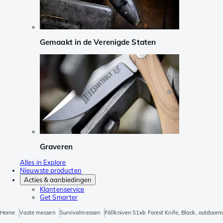
Gemaakt in de Verenigde Staten
Graveren
Alles in Explore
Nieuwste producten
Acties & aanbiedingen
Klantenservice
Get Smarter
Home
Vaste messen
Survivalmessen
Fällkniven S1xb Forest Knife, Black, outdoor