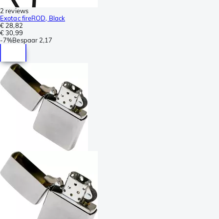
2 reviews
Exotac fireROD, Black
€ 28,82
€ 30,99
-
7%
Bespaar
2,17