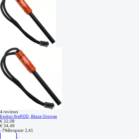
4 reviews
Exotac fireROD, Blaze Orange
€ 32,08
€ 34,49
-
7%
Bespaar
2,41