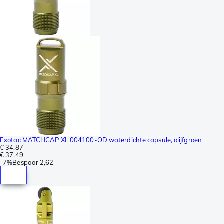
Exotac MATCHCAP XL 004100-OD waterdichte capsule, olijfgroen
€ 34,87
€ 37,49
-
7%
Bespaar
2,62