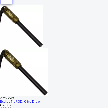
2 reviews
Exotac fireROD, Olive Drab
€ 28,82