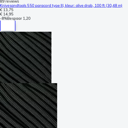
89 reviews
Knivesandtools 550 paracord type III, kleur: olive drab, 100 ft (30,48 m)
€ 13,75
€ 14,95
-
8%
Bespaar
1,20