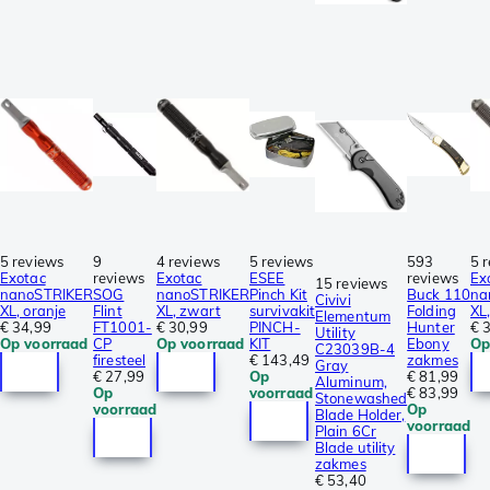
5 reviews
9
4 reviews
5 reviews
593
5 
Exotac
reviews
Exotac
ESEE
reviews
Ex
15 reviews
nanoSTRIKER
SOG
nanoSTRIKER
Pinch Kit
Buck 110
na
Civivi
XL, oranje
Flint
XL, zwart
survivakit
Folding
XL
Elementum
€ 34,99
FT1001-
€ 30,99
PINCH-
Hunter
€ 
Utility
Op voorraad
CP
Op voorraad
KIT
Ebony
Op
C23039B-4
firesteel
€ 143,49
zakmes
Gray
€ 27,99
Op
€ 81,99
Aluminum,
Op
voorraad
€ 83,99
Stonewashed
voorraad
Op
Blade Holder,
voorraad
Plain 6Cr
Blade utility
zakmes
€ 53,40