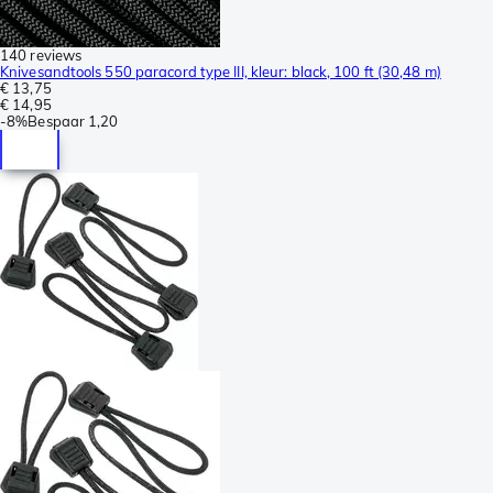
140 reviews
Knivesandtools 550 paracord type III, kleur: black, 100 ft (30,48 m)
€ 13,75
€ 14,95
-
8%
Bespaar
1,20