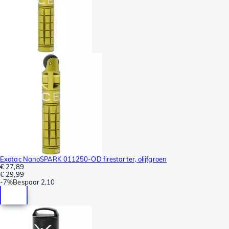
Exotac NanoSPARK 011250-OD firestarter, olijfgroen
€ 27,89
€ 29,99
-
7%
Bespaar
2,10