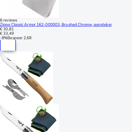
6 reviews
Zippo Classic Armor 162-000003, Brushed Chrome, aansteker
€ 30,81
€ 33,49
-
8%
Bespaar
2,68