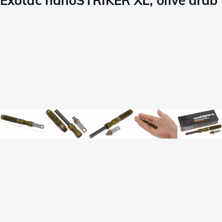
Exotac nanoSTRIKER XL, olive drab