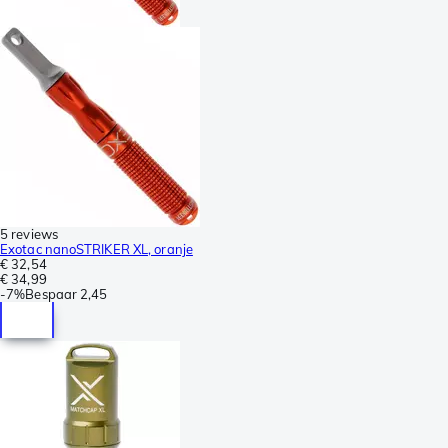
5 reviews
Exotac nanoSTRIKER XL, oranje
€ 32,54
€ 34,99
-
7%
Bespaar
2,45