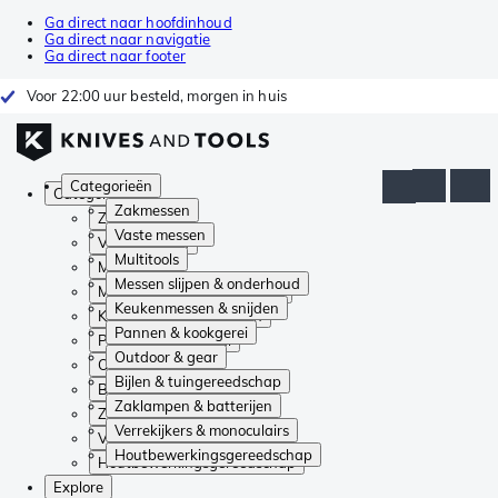
Ga direct naar hoofdinhoud
Ga direct naar navigatie
Ga direct naar footer
Voor 22:00 uur besteld, morgen in huis
Categorieën
Categorieën
Zakmessen
Zakmessen
Vaste messen
Vaste messen
Multitools
Multitools
Messen slijpen & onderhoud
Messen slijpen & onderhoud
Keukenmessen & snijden
Keukenmessen & snijden
Pannen & kookgerei
Pannen & kookgerei
Outdoor & gear
Outdoor & gear
Bijlen & tuingereedschap
Bijlen & tuingereedschap
Zaklampen & batterijen
Zaklampen & batterijen
Verrekijkers & monoculairs
Verrekijkers & monoculairs
Houtbewerkingsgereedschap
Houtbewerkingsgereedschap
Explore