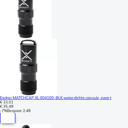
Exotac MATCHCAP XL 004100-BLK waterdichte capsule, zwart
€ 33,01
€ 35,49
-
7%
Bespaar
2,48