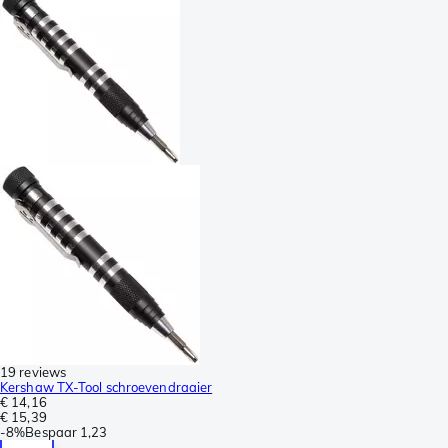
19 reviews
Kershaw TX-Tool schroevendraaier
€ 14,16
€ 15,39
-
8%
Bespaar
1,23