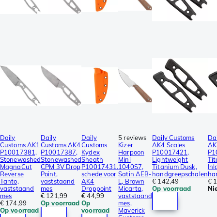
Daily
Daily
Daily
5 reviews
Daily Customs
Da
Customs AK1
Customs AK4
Customs
Kizer
AK4 Scales
AK
P10017381,
P10017387,
Kydex
Harpoon
P10017421,
P1
Stonewashed
Stonewashed
Sheath
Mini
Lightweight
Ti
MagnaCut
CPM 3V Drop
P10017431,
1040S7,
Titanium Dusk,
Inl
Reverse
Point,
schede voor
Satin AEB-
handgreepschalen
ha
Tanto,
vaststaand
AK4
L, Brown
€ 142,49
€ 
vaststaand
mes
Droppoint
Micarta,
Op voorraad
Ni
mes
€ 121,99
€ 44,99
vaststaand
€ 174,99
Op voorraad
Op
mes,
Op voorraad
voorraad
Maverick