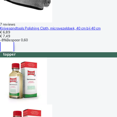
7 reviews
Knivesandtools Polishing Cloth, microvezeldoek, 40 cm bij 40 cm
€ 6,89
€ 7,49
-
8%
Bespaar
0,60
topper