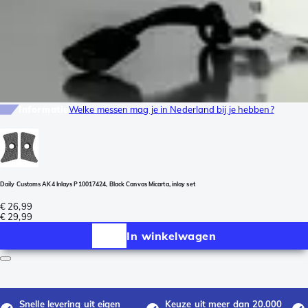
Informatie
Welke messen mag je in Nederland bij je hebben?
Daily Customs AK4 Inlays P10017424, Black Canvas Micarta, inlay set
€ 26,99
€ 29,99
In winkelwagen
Snelle levering uit eigen
Keuze uit meer dan 20.000