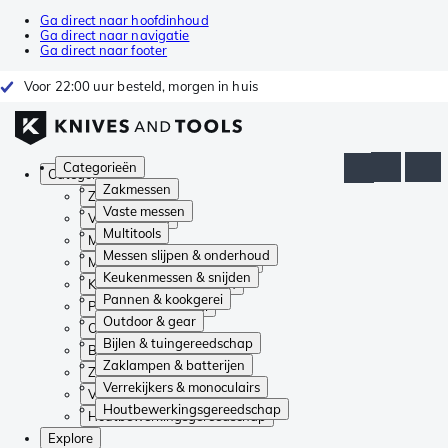
Ga direct naar hoofdinhoud
Ga direct naar navigatie
Ga direct naar footer
Voor 22:00 uur besteld, morgen in huis
Categorieën
Categorieën
Zakmessen
Zakmessen
Vaste messen
Vaste messen
Multitools
Multitools
Messen slijpen & onderhoud
Messen slijpen & onderhoud
Keukenmessen & snijden
Keukenmessen & snijden
Pannen & kookgerei
Pannen & kookgerei
Outdoor & gear
Outdoor & gear
Bijlen & tuingereedschap
Bijlen & tuingereedschap
Zaklampen & batterijen
Zaklampen & batterijen
Verrekijkers & monoculairs
Verrekijkers & monoculairs
Houtbewerkingsgereedschap
Houtbewerkingsgereedschap
Explore