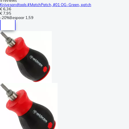
5 reviews
Knivesandtools #MatchPatch, #01 OG-Green, patch
€ 6,36
€ 7,95
-
20%
Bespaar
1,59