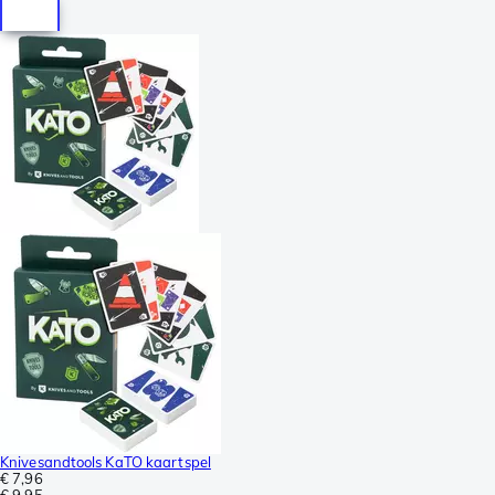
Knivesandtools KaTO kaartspel
€ 7,96
€ 9,95