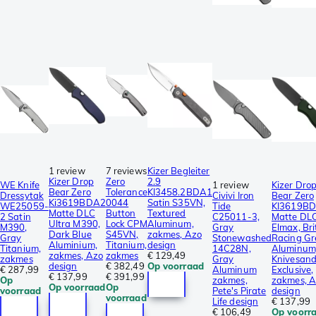
1 review
7 reviews
Kizer Begleiter
Kizer Drop
Zero
2.9
WE Knife
1 review
Kizer Dro
Bear Zero
Tolerance
KI3458.2BDA1
Dressytak
Civivi Iron
Bear Zero
Ki3619BDA2
0044
Satin S35VN,
WE25059-
Tide
KI3619B
Matte DLC
Button
Textured
2 Satin
C25011-3,
Matte DL
Ultra M390,
Lock CPM
Aluminum,
M390,
Gray
Elmax, Bri
Dark Blue
S45VN,
zakmes, Azo
Gray
Stonewashed
Racing Gr
Aluminium,
Titanium,
design
Titanium,
14C28N,
Aluminum
zakmes, Azo
zakmes
€ 129,49
zakmes
Gray
Knivesand
design
€ 382,49
Op voorraad
€ 287,99
Aluminum
Exclusive,
€ 137,99
€ 391,99
Op
zakmes,
zakmes, 
Op voorraad
Op
voorraad
Pete's Pirate
design
voorraad
Life design
€ 137,99
€ 106,49
Op voorr