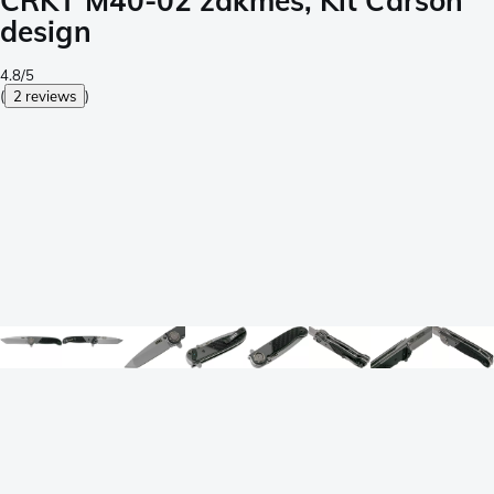
CRKT M40-02 zakmes, Kit Carson
design
4.8/5
(
2 reviews
)