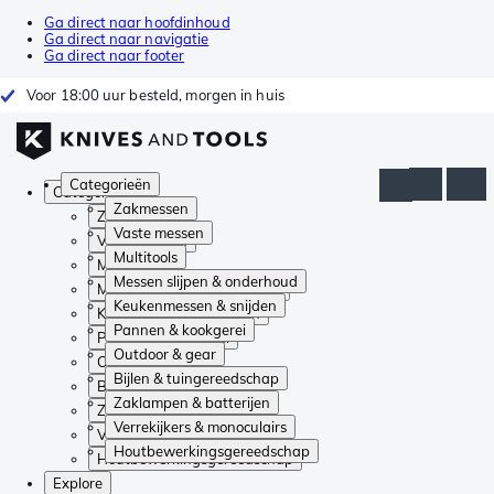
Ga direct naar hoofdinhoud
Ga direct naar navigatie
Ga direct naar footer
Voor 18:00 uur besteld, morgen in huis
Categorieën
Categorieën
Zakmessen
Zakmessen
Vaste messen
Vaste messen
Multitools
Multitools
Messen slijpen & onderhoud
Messen slijpen & onderhoud
Keukenmessen & snijden
Keukenmessen & snijden
Pannen & kookgerei
Pannen & kookgerei
Outdoor & gear
Outdoor & gear
Bijlen & tuingereedschap
Bijlen & tuingereedschap
Zaklampen & batterijen
Zaklampen & batterijen
Verrekijkers & monoculairs
Verrekijkers & monoculairs
Houtbewerkingsgereedschap
Houtbewerkingsgereedschap
Explore