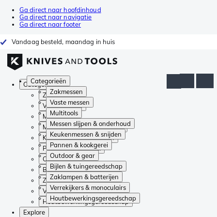
Ga direct naar hoofdinhoud
Ga direct naar navigatie
Ga direct naar footer
Vandaag besteld, maandag in huis
Categorieën
Categorieën
Zakmessen
Zakmessen
Vaste messen
Vaste messen
Multitools
Multitools
Messen slijpen & onderhoud
Messen slijpen & onderhoud
Keukenmessen & snijden
Keukenmessen & snijden
Pannen & kookgerei
Pannen & kookgerei
Outdoor & gear
Outdoor & gear
Bijlen & tuingereedschap
Bijlen & tuingereedschap
Zaklampen & batterijen
Zaklampen & batterijen
Verrekijkers & monoculairs
Verrekijkers & monoculairs
Houtbewerkingsgereedschap
Houtbewerkingsgereedschap
Explore