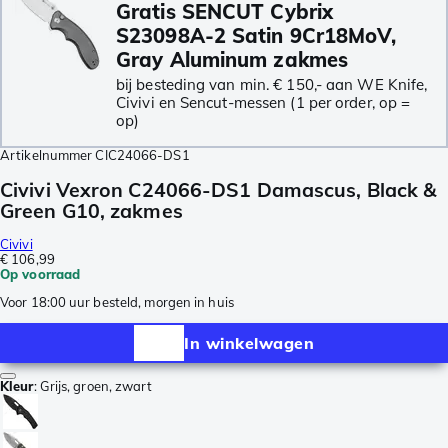
Gratis SENCUT Cybrix
S23098A-2 Satin 9Cr18MoV,
Gray Aluminum zakmes
bij besteding van min. € 150,- aan WE Knife,
Civivi en Sencut-messen (1 per order, op =
op)
Artikelnummer
CIC24066-DS1
Civivi Vexron C24066-DS1 Damascus, Black &
Green G10, zakmes
Civivi
€ 106,99
Op voorraad
Voor 18:00 uur besteld, morgen in huis
In winkelwagen
Kleur
:
Grijs, groen, zwart