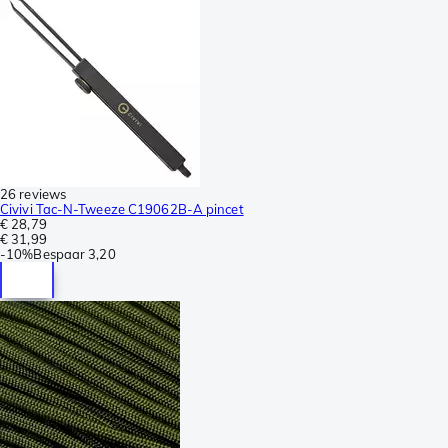
26 reviews
Civivi Tac-N-Tweeze C19062B-A pincet
€ 28,79
€ 31,99
-
10%
Bespaar
3,20