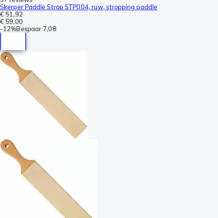
Skerper Paddle Strop STP004, ruw, stropping paddle
€ 51,92
€ 59,00
-
12%
Bespaar
7,08