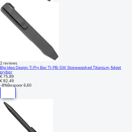
2 reviews
Big Idea Design Ti Pry Bar TI-PB-SW Stonewashed Titanium, fidget
prybar
€ 75,89
€ 82,49
-
8%
Bespaar
6,60