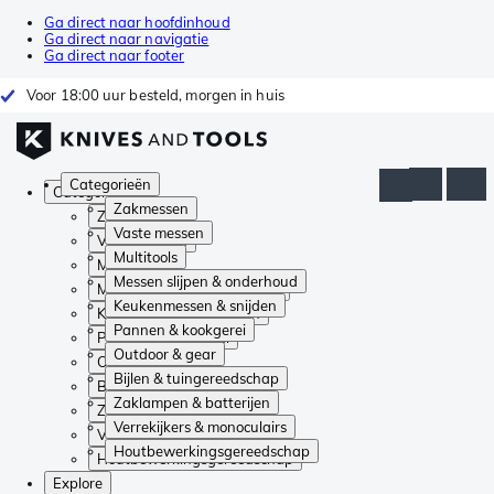
Ga direct naar hoofdinhoud
Ga direct naar navigatie
Ga direct naar footer
Voor 18:00 uur besteld, morgen in huis
Categorieën
Categorieën
Zakmessen
Zakmessen
Vaste messen
Vaste messen
Multitools
Multitools
Messen slijpen & onderhoud
Messen slijpen & onderhoud
Keukenmessen & snijden
Keukenmessen & snijden
Pannen & kookgerei
Pannen & kookgerei
Outdoor & gear
Outdoor & gear
Bijlen & tuingereedschap
Bijlen & tuingereedschap
Zaklampen & batterijen
Zaklampen & batterijen
Verrekijkers & monoculairs
Verrekijkers & monoculairs
Houtbewerkingsgereedschap
Houtbewerkingsgereedschap
Explore