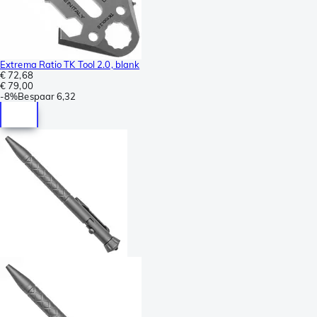
Extrema Ratio TK Tool 2.0, blank
€ 72,68
€ 79,00
-
8%
Bespaar
6,32