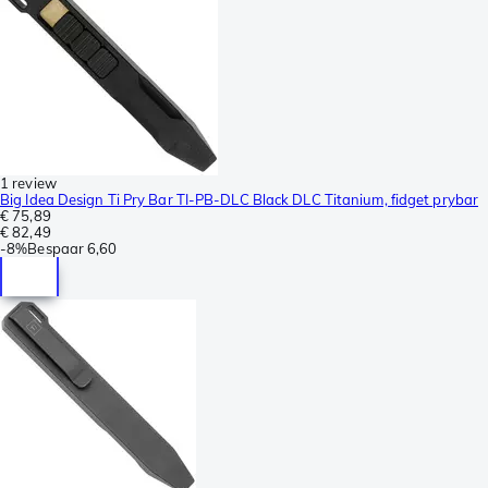
1 review
Big Idea Design Ti Pry Bar TI-PB-DLC Black DLC Titanium, fidget prybar
€ 75,89
€ 82,49
-
8%
Bespaar
6,60