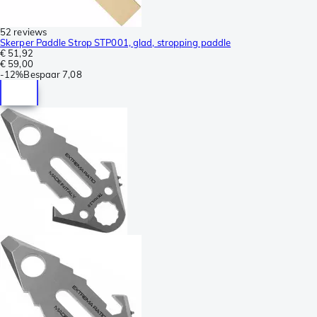
52 reviews
Skerper Paddle Strop STP001, glad, stropping paddle
€ 51,92
€ 59,00
-
12%
Bespaar
7,08