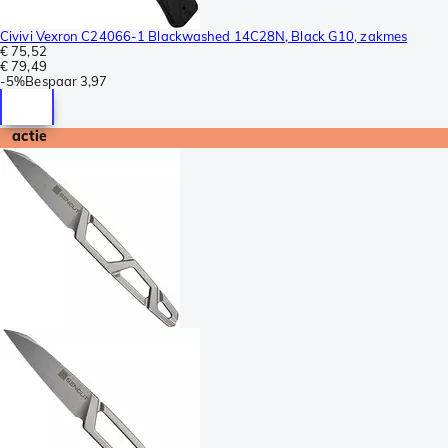
Civivi Vexron C24066-1 Blackwashed 14C28N, Black G10, zakmes
€ 75,52
€ 79,49
-
5%
Bespaar
3,97
actie