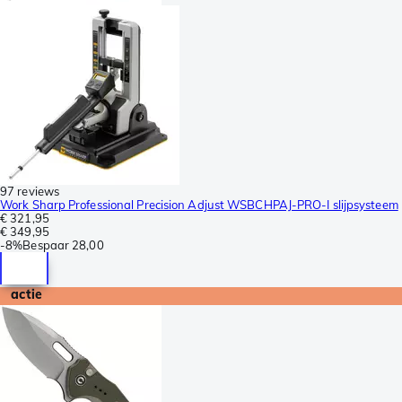
97 reviews
Work Sharp Professional Precision Adjust WSBCHPAJ-PRO-I slijpsysteem
€ 321,95
€ 349,95
-
8%
Bespaar
28,00
actie