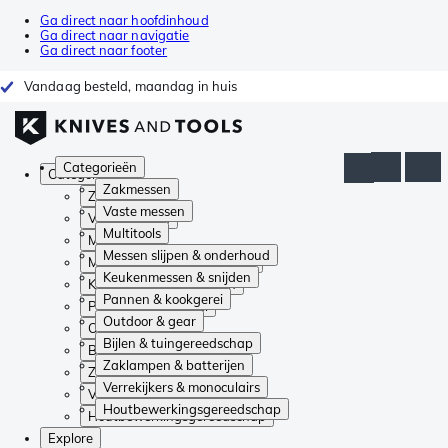
Ga direct naar hoofdinhoud
Ga direct naar navigatie
Ga direct naar footer
Vandaag besteld, maandag in huis
Categorieën
Categorieën
Zakmessen
Zakmessen
Vaste messen
Vaste messen
Multitools
Multitools
Messen slijpen & onderhoud
Messen slijpen & onderhoud
Keukenmessen & snijden
Keukenmessen & snijden
Pannen & kookgerei
Pannen & kookgerei
Outdoor & gear
Outdoor & gear
Bijlen & tuingereedschap
Bijlen & tuingereedschap
Zaklampen & batterijen
Zaklampen & batterijen
Verrekijkers & monoculairs
Verrekijkers & monoculairs
Houtbewerkingsgereedschap
Houtbewerkingsgereedschap
Explore