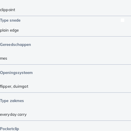
clippoint
Type snede
plain edge
Gereedschappen
mes
Openingssysteem
flipper
,
duimgat
Type zakmes
everyday carry
Pocketclip