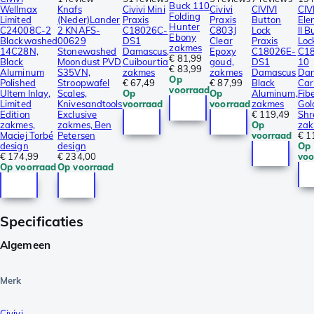
Buck 110
Wellmax
Knafs
Civivi Mini
Civivi
CIVIVI
CIV
Folding
Limited
(Neder)Lander
Praxis
Praxis
Button
Ele
Hunter
C24008C-2
2 KNAFS-
C18026C-
C803J
Lock
II B
Ebony
Blackwashed
00629
DS1
Clear
Praxis
Loc
zakmes
14C28N,
Stonewashed
Damascus,
Epoxy
C18026E-
C1
€ 81,99
Black
Moondust PVD
Cuibourtia
goud,
DS1
10
€ 83,99
Aluminum
S35VN,
zakmes
zakmes
Damascus
Dam
Op
Polished
Stroopwafel
€ 67,49
€ 87,99
Black
Car
voorraad
Ultem Inlay,
Scales,
Op
Op
Aluminum,
Fib
Limited
Knivesandtools
voorraad
voorraad
zakmes
Gol
Edition
Exclusive
€ 119,49
Shr
zakmes,
zakmes, Ben
Op
zak
Maciej Torbé
Petersen
voorraad
€ 1
design
design
Op
€ 174,99
€ 234,00
voo
Op voorraad
Op voorraad
Specificaties
Algemeen
Merk
Civivi