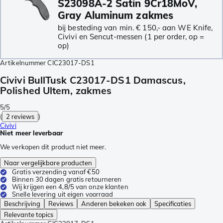
S23098A-2 Satin 9Cr18MoV,
Gray Aluminum zakmes
bij besteding van min. € 150,- aan WE Knife,
Civivi en Sencut-messen (1 per order, op =
op)
Artikelnummer
CIC23017-DS1
Civivi BullTusk C23017-DS1 Damascus,
Polished Ultem, zakmes
5/5
(
2 reviews
)
Civivi
Niet meer leverbaar
We verkopen dit product niet meer.
Naar vergelijkbare producten
Gratis verzending vanaf €50
Binnen 30 dagen gratis retourneren
Wij krijgen een 4,8/5 van onze klanten
Snelle levering uit eigen voorraad
Beschrijving
Reviews
Anderen bekeken ook
Specificaties
Relevante topics