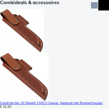
Combideals & accessoires
Casström No. 10 Sheath 13011 Cognac, foedraal met firesteel houder
€ 32,55