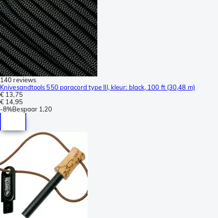
140 reviews
Knivesandtools 550 paracord type III, kleur: black, 100 ft (30,48 m)
€ 13,75
€ 14,95
-
8%
Bespaar
1,20