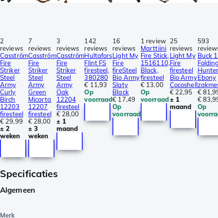
2
7
3
142
16
1 review
25
593
reviews
reviews
reviews
reviews
reviews
Marttiini
reviews
review
Casström
Casström
Casström
Hultafors
Light My
Fire Stick,
Light My
Buck 
Fire
Fire
Fire
Flint FS
Fire
1516110,
Fire
Foldin
Striker
Striker
Striker
firesteel,
fireSteel
Black,
firesteel
Hunte
Steel
Steel
Steel
380280
Bio Army
firesteel
Bio Army
Ebony
Army
Army
Army
€ 11,93
Slaty
€ 13,00
Cocoshell
zakme
Curly
Green
Oak
Op
Black
Op
€ 22,95
€ 81,9
Birch
Micarta
12204
voorraad
€ 17,49
voorraad
± 1
€ 83,9
12203
12207
firesteel
Op
maand
Op
firesteel
firesteel
€ 28,00
voorraad
voorr
€ 29,99
€ 28,00
± 1
± 2
± 3
maand
weken
weken
Specificaties
Algemeen
Merk