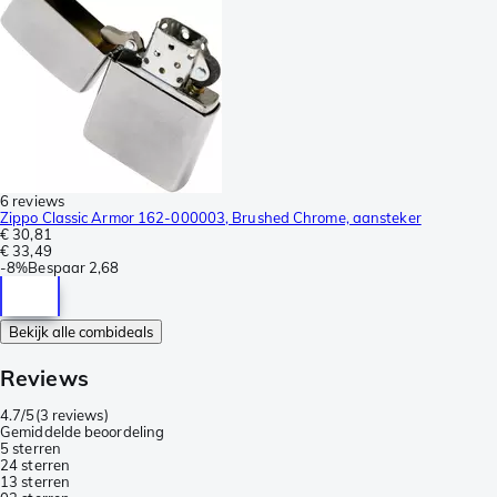
6 reviews
Zippo Classic Armor 162-000003, Brushed Chrome, aansteker
€ 30,81
€ 33,49
-
8%
Bespaar
2,68
Bekijk alle combideals
Reviews
4.7/5
(
3 reviews
)
Gemiddelde beoordeling
5 sterren
2
4 sterren
1
3 sterren