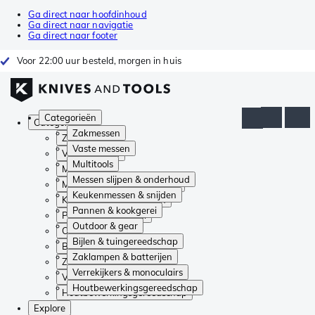
Ga direct naar hoofdinhoud
Ga direct naar navigatie
Ga direct naar footer
Voor 22:00 uur besteld, morgen in huis
Categorieën
Categorieën
Zakmessen
Zakmessen
Vaste messen
Vaste messen
Multitools
Multitools
Messen slijpen & onderhoud
Messen slijpen & onderhoud
Keukenmessen & snijden
Keukenmessen & snijden
Pannen & kookgerei
Pannen & kookgerei
Outdoor & gear
Outdoor & gear
Bijlen & tuingereedschap
Bijlen & tuingereedschap
Zaklampen & batterijen
Zaklampen & batterijen
Verrekijkers & monoculairs
Verrekijkers & monoculairs
Houtbewerkingsgereedschap
Houtbewerkingsgereedschap
Explore