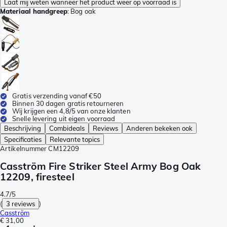
Laat mij weten wanneer het product weer op voorraad is
Materiaal handgreep
:
Bog oak
Gratis verzending vanaf €50
Binnen 30 dagen gratis retourneren
Wij krijgen een 4,8/5 van onze klanten
Snelle levering uit eigen voorraad
Beschrijving
Combideals
Reviews
Anderen bekeken ook
Specificaties
Relevante topics
Artikelnummer
CM12209
Casström Fire Striker Steel Army Bog Oak
12209, firesteel
4.7/5
(
3 reviews
)
Casström
€ 31,00