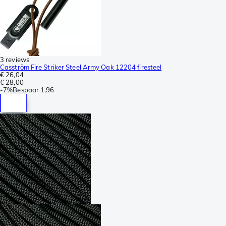
3 reviews
Casström Fire Striker Steel Army Oak 12204 firesteel
€ 26,04
€ 28,00
-
7%
Bespaar
1,96