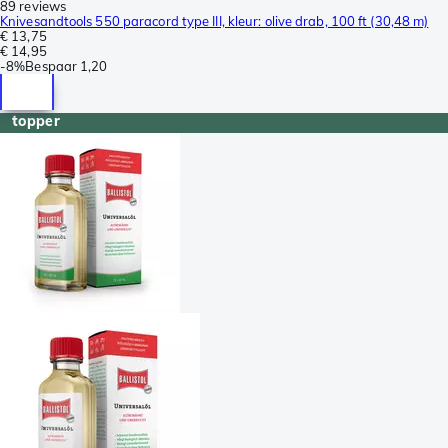
89 reviews
Knivesandtools 550 paracord type III, kleur: olive drab, 100 ft (30,48 m)
€ 13,75
€ 14,95
-
8%
Bespaar
1,20
topper