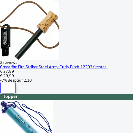
2 reviews
Casström Fire Striker Steel Army Curly Birch 12203 firesteel
€ 27,89
€ 29,99
-
7%
Bespaar
2,10
topper