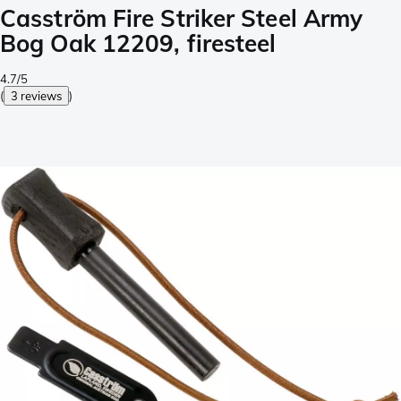
Casström Fire Striker Steel Army
Bog Oak 12209, firesteel
4.7/5
(
3 reviews
)