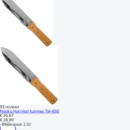
93 reviews
Nisaku Hori Hori tuinmes TM-650
€ 26,67
€ 28,99
-
8%
Bespaar
2,32