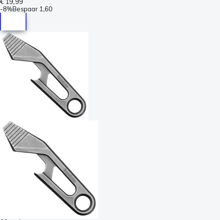
€ 19,99
-
8%
Bespaar
1,60