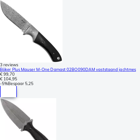
3 reviews
Böker Plus Mauser M-One Damast 02BO090DAM vaststaand jachtmes
€ 99,70
€ 104,95
-
5%
Bespaar
5,25