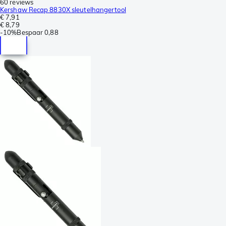
60 reviews
Kershaw Recap 8830X sleutelhangertool
€ 7,91
€ 8,79
-
10%
Bespaar
0,88