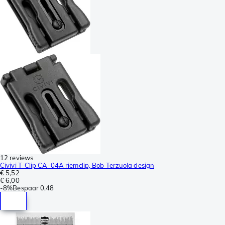
12 reviews
Civivi T-Clip CA-04A riemclip, Bob Terzuola design
€ 5,52
€ 6,00
-
8%
Bespaar
0,48