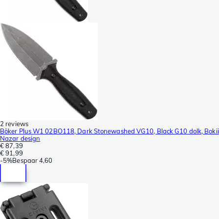
2 reviews
Böker Plus W1 02BO118, Dark Stonewashed VG10, Black G10 dolk, Bokii
Nazar design
€ 87,39
€ 91,99
-
5%
Bespaar
4,60