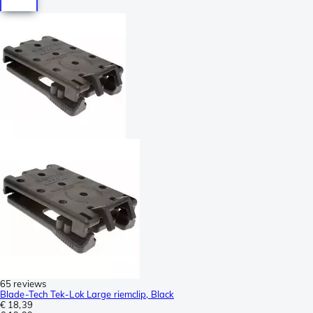
65 reviews
Blade-Tech Tek-Lok Large riemclip, Black
€ 18,39