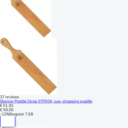
37 reviews
Skerper Paddle Strop STP004, ruw, stropping paddle
€ 51,92
€ 59,00
-
12%
Bespaar
7,08