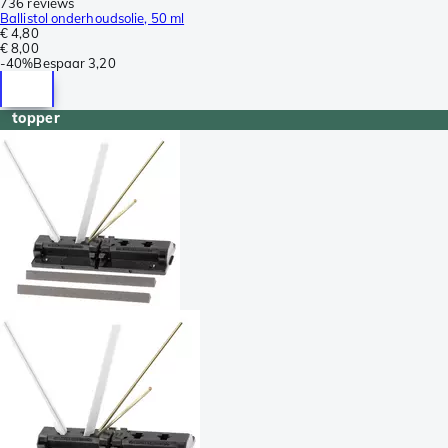
736 reviews
Ballistol onderhoudsolie, 50 ml
€ 4,80
€ 8,00
-
40%
Bespaar
3,20
topper