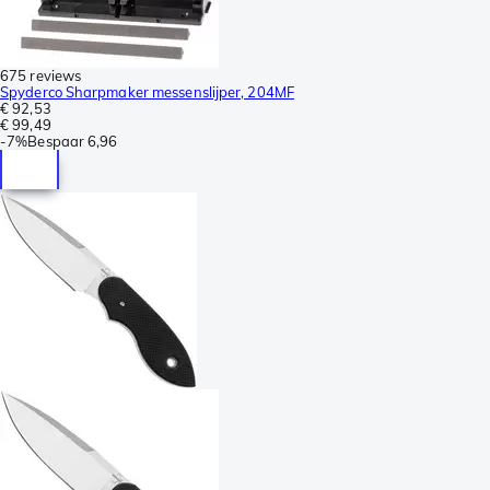
675 reviews
Spyderco Sharpmaker messenslijper, 204MF
€ 92,53
€ 99,49
-
7%
Bespaar
6,96