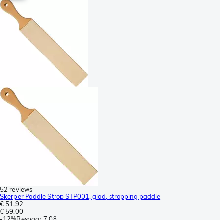
52 reviews
Skerper Paddle Strop STP001, glad, stropping paddle
€ 51,92
€ 59,00
-
12%
Bespaar
7,08