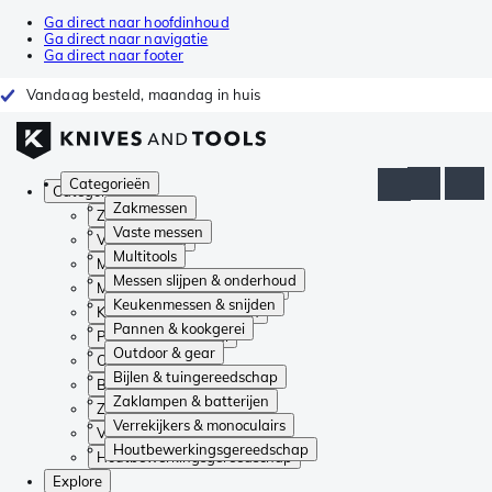
Ga direct naar hoofdinhoud
Ga direct naar navigatie
Ga direct naar footer
Vandaag besteld, maandag in huis
Categorieën
Categorieën
Zakmessen
Zakmessen
Vaste messen
Vaste messen
Multitools
Multitools
Messen slijpen & onderhoud
Messen slijpen & onderhoud
Keukenmessen & snijden
Keukenmessen & snijden
Pannen & kookgerei
Pannen & kookgerei
Outdoor & gear
Outdoor & gear
Bijlen & tuingereedschap
Bijlen & tuingereedschap
Zaklampen & batterijen
Zaklampen & batterijen
Verrekijkers & monoculairs
Verrekijkers & monoculairs
Houtbewerkingsgereedschap
Houtbewerkingsgereedschap
Explore