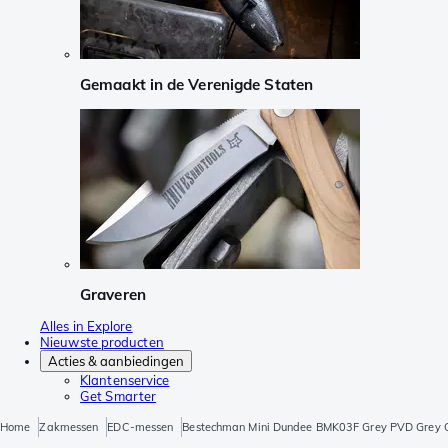
Gemaakt in de Verenigde Staten
Graveren
Alles in Explore
Nieuwste producten
Acties & aanbiedingen
Klantenservice
Get Smarter
Home
Zakmessen
EDC-messen
Bestechman Mini Dundee BMK03F Grey PVD Grey G