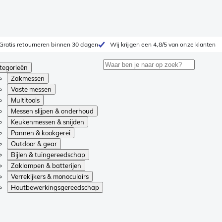
Gratis retourneren binnen 30 dagen
Wij krijgen een 4,8/5 van onze klanten
tegorieën
Zakmessen
Vaste messen
Multitools
Messen slijpen & onderhoud
Keukenmessen & snijden
Pannen & kookgerei
Outdoor & gear
Bijlen & tuingereedschap
Zaklampen & batterijen
Verrekijkers & monoculairs
Houtbewerkingsgereedschap