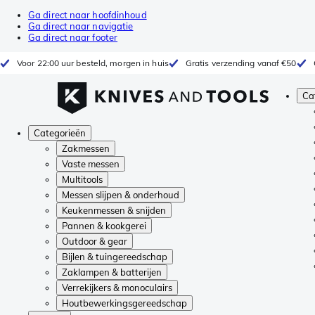
Ga direct naar hoofdinhoud
Ga direct naar navigatie
Ga direct naar footer
Voor 22:00 uur besteld, morgen in huis
Gratis verzending vanaf €50
Ca
Categorieën
Zakmessen
Vaste messen
Multitools
Messen slijpen & onderhoud
Keukenmessen & snijden
Pannen & kookgerei
Outdoor & gear
Bijlen & tuingereedschap
Zaklampen & batterijen
Verrekijkers & monoculairs
Houtbewerkingsgereedschap