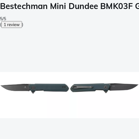
Bestechman Mini Dundee BMK03F Gr
5/5
(
1 review
)