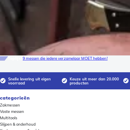
Toplijst
9 messen die iedere verzamelaar MOET hebben!
Snelle levering uit eigen
Keuze uit meer dan 20.000
voorraad
producten
categorieën
Zakmessen
Vaste messen
Multitools
Slijpen & onderhoud