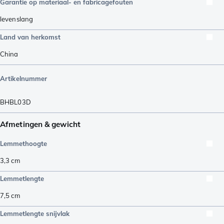
Garantie op materiaal- en fabricagefouten
levenslang
Land van herkomst
China
Artikelnummer
BHBL03D
Afmetingen & gewicht
Lemmethoogte
3,3
cm
Lemmetlengte
7,5
cm
Lemmetlengte snijvlak