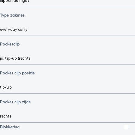
flipper
,
duimgat
Type zakmes
everyday carry
Pocketclip
ja, tip-up (rechts)
Pocket clip positie
tip-up
Pocket clip zijde
rechts
Blokkering