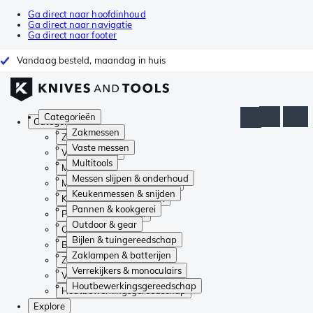
Ga direct naar hoofdinhoud
Ga direct naar navigatie
Ga direct naar footer
Vandaag besteld, maandag in huis
Categorieën
Categorieën
Zakmessen
Zakmessen
Vaste messen
Vaste messen
Multitools
Multitools
Messen slijpen & onderhoud
Messen slijpen & onderhoud
Keukenmessen & snijden
Keukenmessen & snijden
Pannen & kookgerei
Pannen & kookgerei
Outdoor & gear
Outdoor & gear
Bijlen & tuingereedschap
Bijlen & tuingereedschap
Zaklampen & batterijen
Zaklampen & batterijen
Verrekijkers & monoculairs
Verrekijkers & monoculairs
Houtbewerkingsgereedschap
Houtbewerkingsgereedschap
Explore