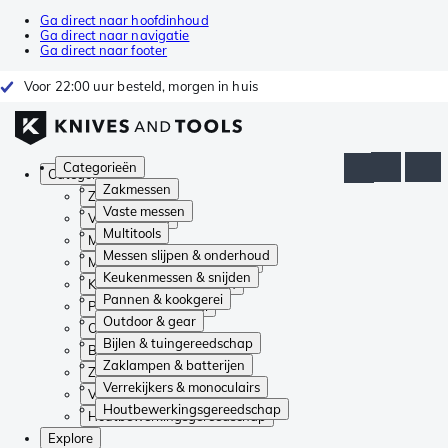
Ga direct naar hoofdinhoud
Ga direct naar navigatie
Ga direct naar footer
Voor 22:00 uur besteld, morgen in huis
Categorieën
Categorieën
Zakmessen
Zakmessen
Vaste messen
Vaste messen
Multitools
Multitools
Messen slijpen & onderhoud
Messen slijpen & onderhoud
Keukenmessen & snijden
Keukenmessen & snijden
Pannen & kookgerei
Pannen & kookgerei
Outdoor & gear
Outdoor & gear
Bijlen & tuingereedschap
Bijlen & tuingereedschap
Zaklampen & batterijen
Zaklampen & batterijen
Verrekijkers & monoculairs
Verrekijkers & monoculairs
Houtbewerkingsgereedschap
Houtbewerkingsgereedschap
Explore