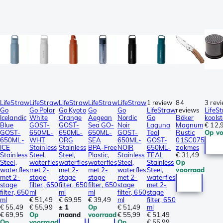
LifeStraw
LifeStraw
LifeStraw
LifeStraw
LifeStraw
1 review
84
3 rev
Go
Go Polar
Go Kyoto
Go
Go
LifeStraw
reviews
LifeS
Icelandic
White
Orange
Aegean
Nordic
Go
Böker
koolst
Blue
GOST-
GOST-
Sea GO-
Noir
Laguna
Magnum
€ 12,
GOST-
650ML-
650ML-
650ML-
GOST-
Teal
Rustic
Op vo
650ML-
WHT
ORG
SEA
650ML-
GOST-
01SC075
ICE
Stainless
Stainless
BPA-Free
NOIR
650ML-
zakmes
Stainless
Steel,
Steel,
Plastic,
Stainless
TEAL
€ 31,49
Steel,
waterfles
waterfles
waterfles
Steel,
Stainless
Op
waterfles
met 2-
met 2-
met 2-
waterfles
Steel,
voorraad
met 2-
stage
stage
stage
met 2-
waterfles
stage
filter, 650
filter, 650
filter, 650
stage
met 2-
filter, 650
ml
ml
ml
filter, 650
stage
ml
€ 51,49
€ 69,95
€ 39,49
ml
filter, 650
€ 55,49
€ 55,99
± 1
Op
€ 51,49
ml
€ 69,95
Op
maand
voorraad
€ 55,99
€ 51,49
Op
voorraad
Op
€ 55,99