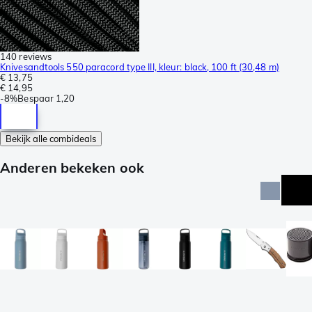
140 reviews
Knivesandtools 550 paracord type III, kleur: black, 100 ft (30,48 m)
€ 13,75
€ 14,95
-
8%
Bespaar
1,20
Bekijk alle combideals
Anderen bekeken ook