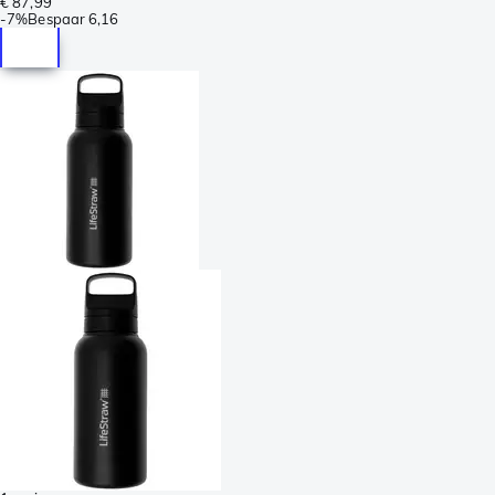
€ 87,99
-
7%
Bespaar
6,16