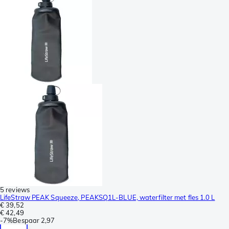
5 reviews
LifeStraw PEAK Squeeze, PEAKSQ1L-BLUE, waterfilter met fles 1.0 L
€ 39,52
€ 42,49
-
7%
Bespaar
2,97