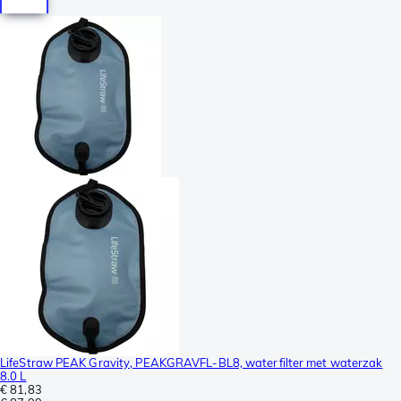
LifeStraw PEAK Gravity, PEAKGRAVFL-BL8, waterfilter met waterzak
8.0 L
€ 81,83