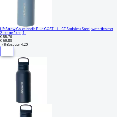
LifeStraw Go Icelandic Blue GOST-1L-ICE Stainless Steel, waterfles met
2-stage filter, 1L
€ 55,79
€ 59,99
-
7%
Bespaar
4,20