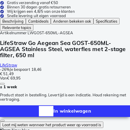
Gratis verzending vanaf €50
Binnen 30 dagen gratis retourneren
Wij krijgen een 4,8/5 van onze klanten
Snelle levering uit eigen voorraad
Beschrijving
Combideals
Anderen bekeken ook
Specificaties
Relevante topics
Artikelnummer
LWGOST-650ML-AGSEA
LifeStraw Go Aegean Sea GOST-650ML-
AGSEA Stainless Steel, waterfles met 2-stage
filter, 650 ml
LifeStraw
-
26%
Je bespaart
18,46
€ 51,49
Van
€ 69,95
± 1 week
Product staat in bestelling. Levertijd is een indicatie. Houd rekening met
vertraging.
In winkelwagen
Laat mij weten wanneer het product weer op voorraad is
Kleur
:
Navy blue