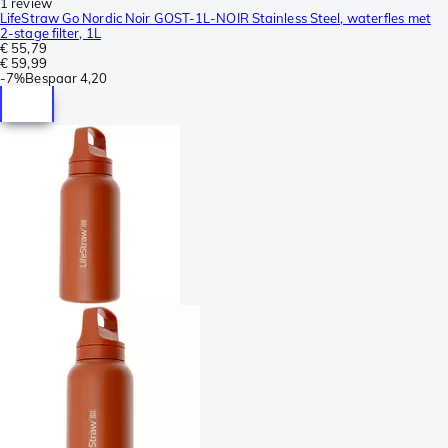
1 review
LifeStraw Go Nordic Noir GOST-1L-NOIR Stainless Steel, waterfles met
2-stage filter, 1L
€ 55,79
€ 59,99
-
7%
Bespaar
4,20