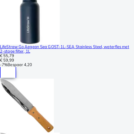
LifeStraw Go Aegean Sea GOST-1L-SEA Stainless Steel, waterfles met
2-stage filter, 1L
€ 55,79
€ 59,99
-
7%
Bespaar
4,20