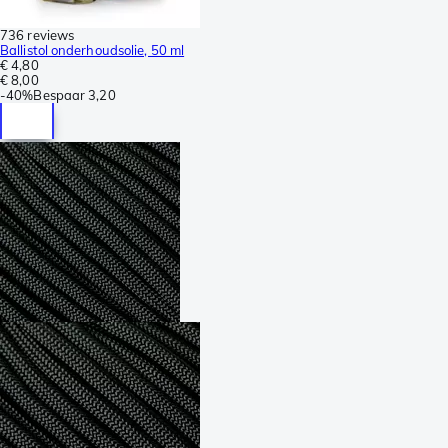
736 reviews
Ballistol onderhoudsolie, 50 ml
€ 4,80
€ 8,00
-
40%
Bespaar
3,20