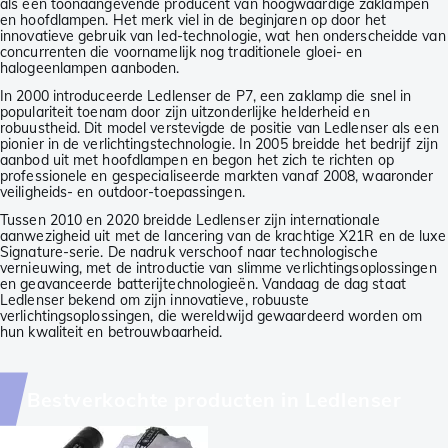
als een toonaangevende producent van hoogwaardige zaklampen
en hoofdlampen. Het merk viel in de beginjaren op door het
innovatieve gebruik van led-technologie, wat hen onderscheidde van
concurrenten die voornamelijk nog traditionele gloei- en
halogeenlampen aanboden.
In 2000 introduceerde Ledlenser de P7, een zaklamp die snel in
populariteit toenam door zijn uitzonderlijke helderheid en
robuustheid. Dit model verstevigde de positie van Ledlenser als een
pionier in de verlichtingstechnologie. In 2005 breidde het bedrijf zijn
aanbod uit met hoofdlampen en begon het zich te richten op
professionele en gespecialiseerde markten vanaf 2008, waaronder
veiligheids- en outdoor-toepassingen.
Tussen 2010 en 2020 breidde Ledlenser zijn internationale
aanwezigheid uit met de lancering van de krachtige X21R en de luxe
Signature-serie. De nadruk verschoof naar technologische
vernieuwing, met de introductie van slimme verlichtingsoplossingen
en geavanceerde batterijtechnologieën. Vandaag de dag staat
Ledlenser bekend om zijn innovatieve, robuuste
verlichtingsoplossingen, die wereldwijd gewaardeerd worden om
hun kwaliteit en betrouwbaarheid.
Bestverkochte producten in Ledlenser