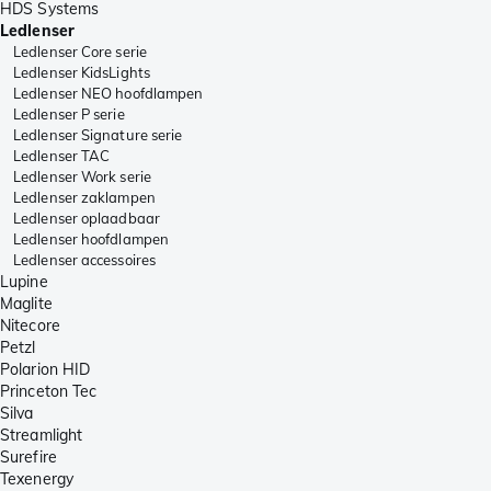
HDS Systems
Ledlenser
Ledlenser Core serie
Ledlenser KidsLights
Ledlenser NEO hoofdlampen
Ledlenser P serie
Ledlenser Signature serie
Ledlenser TAC
Ledlenser Work serie
Ledlenser zaklampen
Ledlenser oplaadbaar
Ledlenser hoofdlampen
Ledlenser accessoires
Lupine
Maglite
Nitecore
Petzl
Polarion HID
Princeton Tec
Silva
Streamlight
Surefire
Texenergy