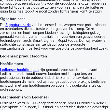
compact wat een pluspunt is voor de draagbaarheid, ze hebben een
hoge lichtopbrengst, dus ze zorgen voor veel licht en de batterijen
gaan lang mee, zodat je nooit zonder licht ergens komt te staan.
Signature-serie
De
Signature-serie
van Ledlenser is ontworpen voor professionals
en avonturiers die het beste verlangen van hun lamp. Deze
zaklampen en hoofdlampen bieden krachtige lichtopbrengst, zijn
gemaakt van duurzame materialen en voorzien van geavanceerde
technologieën zoals Smart Light en Rapid Focus. Dankzij water- en
stofdichte constructie zijn ze ideaal voor de zwaarste
omstandigheden, perfect voor wie absolute betrouwbaarheid zoekt.
Ledlenser: productsoorten
Hoofdlampen
Ledlenser hoofdlampen
zijn gemaakt voor sporters en avonturiers.
Ledlenser onderhoudt nauwe banden met topsporters en
professionals in de outdoor-industrie. Samen ontwikkelen ze
hoofdlampen die helemaal zijn aangepast op de praktijk. Ledlenser
richt zich met zijn hoofdlampen op zowel thuisgebruikers als op
professionals.
Geschiedenis van Ledlenser
Ledlenser werd in 1993 opgericht door de broers Harald en Rainer
Optenplatz in Solingen, Duitsland, en heeft zich sindsdien gevestigd