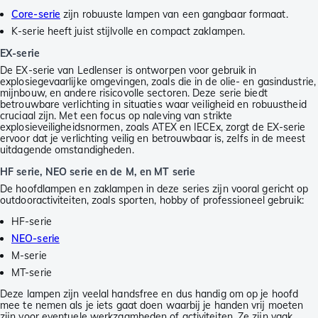
Core-serie
zijn robuuste lampen van een gangbaar formaat.
K-serie heeft juist stijlvolle en compact zaklampen.
EX-serie
De EX-serie van Ledlenser is ontworpen voor gebruik in
explosiegevaarlijke omgevingen, zoals die in de olie- en gasindustrie,
mijnbouw, en andere risicovolle sectoren. Deze serie biedt
betrouwbare verlichting in situaties waar veiligheid en robuustheid
cruciaal zijn. Met een focus op naleving van strikte
explosieveiligheidsnormen, zoals ATEX en IECEx, zorgt de EX-serie
ervoor dat je verlichting veilig en betrouwbaar is, zelfs in de meest
uitdagende omstandigheden.
HF serie, NEO serie en de M, en MT serie
De hoofdlampen en zaklampen in deze series zijn vooral gericht op
outdooractiviteiten, zoals sporten, hobby of professioneel gebruik:
HF-serie
NEO-serie
M-serie
MT-serie
Deze lampen zijn veelal handsfree en dus handig om op je hoofd
mee te nemen als je iets gaat doen waarbij je handen vrij moeten
zijn voor eventuele werkzaamheden of activiteiten. Ze zijn vaak