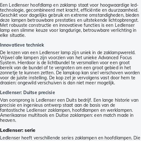
Een Ledlenser hoofdlamp en zaklamp staat voor hoogwaardige led-
technologie, gecombineerd met kracht, efficiëntie en duurzaamheid.
Geschikt voor dagelijks gebruik en extreme omstandigheden, bieden
deze lampen betrouwbare prestaties en uitstekende lichtopbrengst.
Met robuuste constructie en innovatieve functies is een Ledlenser
lamp een slimme keuze voor langdurige, betrouwbare verlichting in
elke situatie.
Innovatieve techniek
De lenzen van een Ledlenser lamp zijn uniek in de zaklampwereld.
Vrijwel alle lampen zijn voorzien van het unieke Advanced Focus
System. Hierdoor is de lichtbundel te versmallen voor een groot
bereik van de bundel of te vergroten om een groot gebied in het
zonnetje te kunnen zetten. De lampkop kan snel verschoven worden
voor de juiste instelling. De kop zet je vervolgens vast door hem te
draaien: ongewild verschuiven is dan niet meer mogelijk.
Ledlenser: Duitse precisie
Van oorsprong is Ledlenser een Duits bedrijf. Een lange historie van
precisie en ingenieus ontwerp staat aan de basis van de
fantastische Ledlenser zaklampen, hoofdlampen en werklampen.
Amerikaanse multitools en Duitse zaklampen: een match made in
heaven.
Ledlenser: serie
Ledlenser heeft verschillende series zaklampen en hoofdlampen. Die