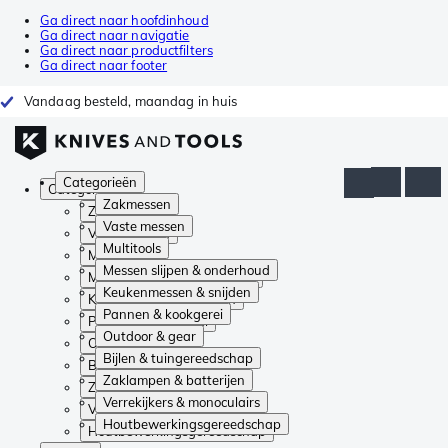
Ga direct naar hoofdinhoud
Ga direct naar navigatie
Ga direct naar productfilters
Ga direct naar footer
Vandaag besteld, maandag in huis
Categorieën
Categorieën
Zakmessen
Zakmessen
Vaste messen
Vaste messen
Multitools
Multitools
Messen slijpen & onderhoud
Messen slijpen & onderhoud
Keukenmessen & snijden
Keukenmessen & snijden
Pannen & kookgerei
Pannen & kookgerei
Outdoor & gear
Outdoor & gear
Bijlen & tuingereedschap
Bijlen & tuingereedschap
Zaklampen & batterijen
Zaklampen & batterijen
Verrekijkers & monoculairs
Verrekijkers & monoculairs
Houtbewerkingsgereedschap
Houtbewerkingsgereedschap